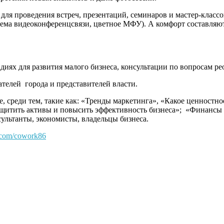
я проведения встреч, презентаций, семинаров и мастер-класс
тема видеоконференцсвязи, цветное МФУ). А комфорт составляют
ях для развития малого бизнеса, консультации по вопросам реор
телей города и представителей власти.
 среди тем, такие как: «Тренды маркетинга», «Какое ценностно
щитить активы и повысить эффективность бизнеса»; «Финансы д
ультанты, экономисты, владельцы бизнеса.
k.com/cowork86