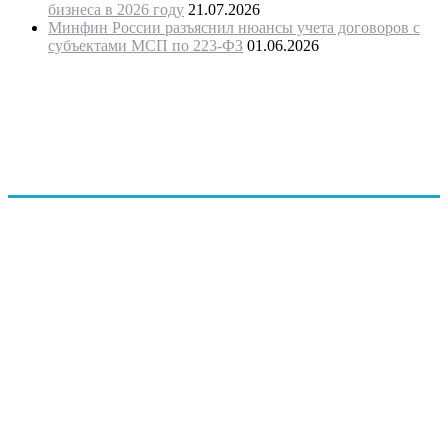
бизнеса в 2026 году
21.07.2026
Минфин России разъяснил нюансы учета договоров с
субъектами МСП по 223-ФЗ
01.06.2026
"Программное обеспечение было модифицировано с учетом
требований государственной поддержки
предпринимательства и оценки проектов предпринимателей
и безработных граждан, в связи с этим ПО запатентовано, как
программа для ЭВМ Бизнес-план «Занятость»
(регистрационный № 2014619831 от 23. 09.2014 г.)"