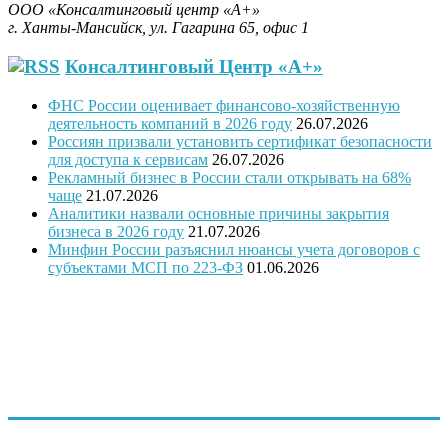
ООО «Консалтинговый центр «А+»
г. Ханты-Мансийск, ул. Гагарина 65, офис 1
Консалтинговый Центр «А+»
ФНС России оценивает финансово-хозяйственную
деятельность компаний в 2026 году
26.07.2026
Россиян призвали установить сертификат безопасности
для доступа к сервисам
26.07.2026
Рекламный бизнес в России стали открывать на 68%
чаще
21.07.2026
Аналитики назвали основные причины закрытия
бизнеса в 2026 году
21.07.2026
Минфин России разъяснил нюансы учета договоров с
субъектами МСП по 223-ФЗ
01.06.2026
"Программное обеспечение было модифицировано с учетом
требований государственной поддержки
предпринимательства и оценки проектов предпринимателей
и безработных граждан, в связи с этим ПО запатентовано, как
программа для ЭВМ Бизнес-план «Занятость»
(регистрационный № 2014619831 от 23. 09.2014 г.)"