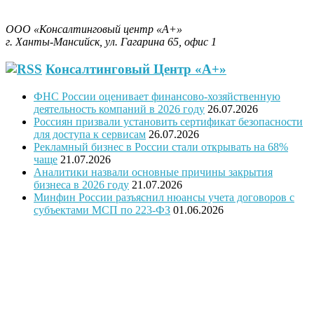
Бизнес-План за 30 минут.
ООО «Консалтинговый центр «А+»
г. Ханты-Мансийск, ул. Гагарина 65, офис 1
Консалтинговый Центр «А+»
ФНС России оценивает финансово-хозяйственную
деятельность компаний в 2026 году
26.07.2026
Россиян призвали установить сертификат безопасности
для доступа к сервисам
26.07.2026
Рекламный бизнес в России стали открывать на 68%
чаще
21.07.2026
Аналитики назвали основные причины закрытия
бизнеса в 2026 году
21.07.2026
Минфин России разъяснил нюансы учета договоров с
субъектами МСП по 223-ФЗ
01.06.2026
"Программное обеспечение было модифицировано с учетом
требований государственной поддержки
предпринимательства и оценки проектов предпринимателей
и безработных граждан, в связи с этим ПО запатентовано, как
программа для ЭВМ Бизнес-план «Занятость»
(регистрационный № 2014619831 от 23. 09.2014 г.)"