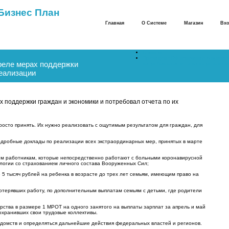
Бизнес План
Главная
О Системе
Магазин
Вхо
Главная
Президент РФ напомнил о приняты
реле мерах поддержки
потребовал отчета по их реализа
реализации
 поддержки граждан и экономики и потребовал отчета по их
росто принять. Их нужно реализовать с ощутимым результатом для граждан, для
одробные доклады по реализации всех экстраординарных мер, принятых в марте
м работникам, которые непосредственно работают с больными коронавирусной
алогии со страхованием личного состава Вооруженных Сил;
5 тысяч рублей на ребенка в возрасте до трех лет семьям, имеющим право на
потерявших работу, по дополнительным выплатам семьям с детьми, где родители
ства в размере 1 МРОТ на одного занятого на выплаты зарплат за апрель и май
охранивших свои трудовые коллективы.
едомств и определяться дальнейшие действия федеральных властей и регионов.