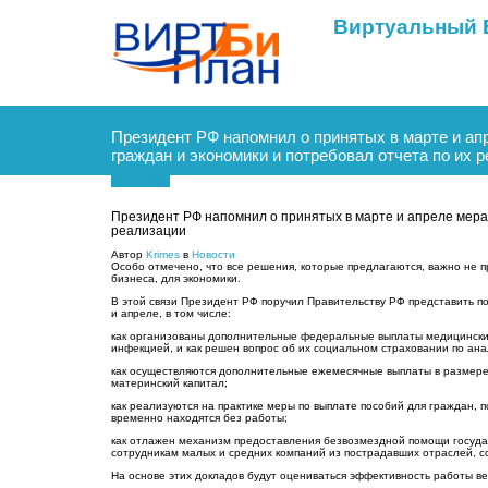
Виртуальный 
Президент РФ напомнил о принятых в марте и ап
граждан и экономики и потребовал отчета по их 
30.04.2020
Президент РФ напомнил о принятых в марте и апреле мерах
реализации
Автор
Krimes
в
Новости
Особо отмечено, что все решения, которые предлагаются, важно не п
бизнеса, для экономики.
В этой связи Президент РФ поручил Правительству РФ представить п
и апреле, в том числе:
как организованы дополнительные федеральные выплаты медицински
инфекцией, и как решен вопрос об их социальном страховании по ан
как осуществляются дополнительные ежемесячные выплаты в размере 
материнский капитал;
как реализуются на практике меры по выплате пособий для граждан, 
временно находятся без работы;
как отлажен механизм предоставления безвозмездной помощи государ
сотрудникам малых и средних компаний из пострадавших отраслей, с
На основе этих докладов будут оцениваться эффективность работы в