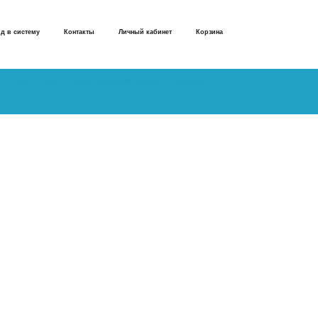
д в систему
Контакты
Личный кабинет
Корзина
х в марте и апреле мерах поддержки граждан и экономики и
ции