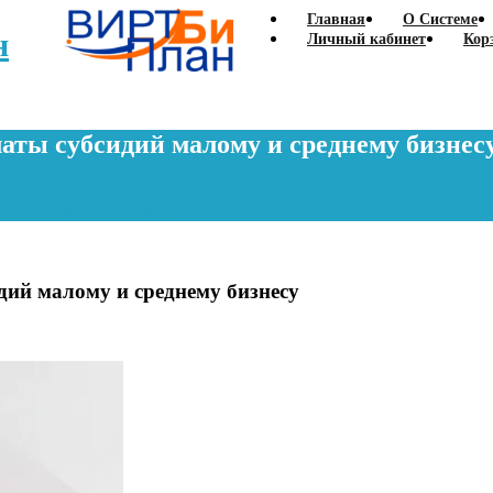
Главная
О Системе
н
Личный кабинет
Кор
аты субсидий малому и среднему бизнес
ому и среднему бизнесу
дий малому и среднему бизнесу