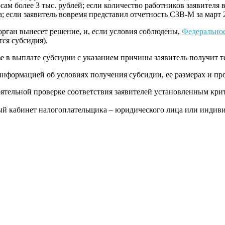
ам более 3 тыс. рублей; если количество работников заявителя в
а; если заявитель вовремя представил отчетность СЗВ-М за март 
орган вынесет решение, и, если условия соблюдены,
Федеральное
тся субсидия).
е в выплате субсидии с указанием причины заявитель получит т
нформацией об условиях получения субсидии, ее размерах и пр
оятельной проверке соответствия заявителей установленным кри
чный кабинет налогоплательщика – юридического лица или индив