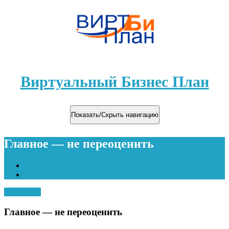
Виртуальный Бизнес План
Показать/Скрыть навигацию
Главное — не переоценить
Главная
Главное — не переоценить
17.05.2020
Главное — не переоценить