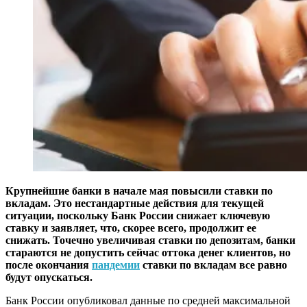
Крупнейшие банки в начале мая повысили ставки по
вкладам. Это нестандартные действия для текущей
ситуации, поскольку Банк России снижает ключевую
ставку и заявляет, что, скорее всего, продолжит ее
снижать. Точечно увеличивая ставки по депозитам, банки
стараются не допустить сейчас оттока денег клиентов, но
после окончания
пандемии
ставки по вкладам все равно
будут опускаться.
Банк России опубликовал данные по средней максимальной