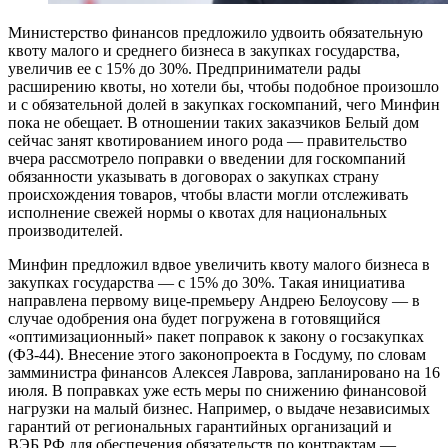
Министерство финансов предложило удвоить обязательную
квоту малого и среднего бизнеса в закупках государства,
увеличив ее с 15% до 30%. Предприниматели рады
расширению квоты, но хотели бы, чтобы подобное произошло
и с обязательной долей в закупках госкомпаний, чего Минфин
пока не обещает. В отношении таких заказчиков Белый дом
сейчас занят квотированием иного рода — правительство
вчера рассмотрело поправки о введении для госкомпаний
обязанности указывать в договорах о закупках страну
происхождения товаров, чтобы власти могли отслеживать
исполнение свежей нормы о квотах для национальных
производителей.
Минфин предложил вдвое увеличить квоту малого бизнеса в
закупках государства — с 15% до 30%. Такая инициатива
направлена первому вице-премьеру Андрею Белоусову — в
случае одобрения она будет погружена в готовящийся
«оптимизационный» пакет поправок к закону о госзакупках
(ФЗ-44). Внесение этого законопроекта в Госдуму, по словам
замминистра финансов Алексея Лаврова, запланировано на 16
июля. В поправках уже есть меры по снижению финансовой
нагрузки на малый бизнес. Например, о выдаче независимых
гарантий от региональных гарантийных организаций и
ВЭБ.РФ для обеспечения обязательств по контрактам —