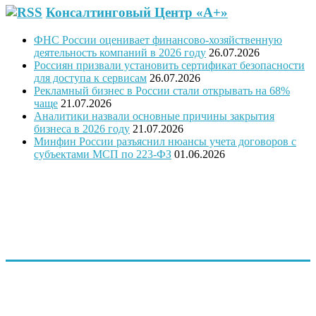
Консалтинговый Центр «А+»
ФНС России оценивает финансово-хозяйственную
деятельность компаний в 2026 году
26.07.2026
Россиян призвали установить сертификат безопасности
для доступа к сервисам
26.07.2026
Рекламный бизнес в России стали открывать на 68%
чаще
21.07.2026
Аналитики назвали основные причины закрытия
бизнеса в 2026 году
21.07.2026
Минфин России разъяснил нюансы учета договоров с
субъектами МСП по 223-ФЗ
01.06.2026
"Программное обеспечение было модифицировано с учетом
требований государственной поддержки
предпринимательства и оценки проектов предпринимателей
и безработных граждан, в связи с этим ПО запатентовано, как
программа для ЭВМ Бизнес-план «Занятость»
(регистрационный № 2014619831 от 23. 09.2014 г.)"