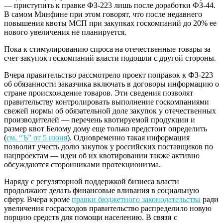
— приступить к правке ФЗ-223 лишь после доработки ФЗ-44.
В самом Минфине при этом говорят, что после недавнего
повышения квоты МСП при закупках госкомпаний до 20% ее
нового увеличения не планируется.
Пока к стимулированию спроса на отечественные товары за
счет закупок госкомпаний власти подошли с другой стороны.
Вчера правительство рассмотрело проект поправок к ФЗ-223
об обязанности заказчика включать в договоры информацию о
стране происхождение товаров. Эти сведения позволят
правительству контролировать выполнение госкомпаниями
свежей нормы об обязательной доле закупок у отечественных
производителей — перечень квотируемой продукции и
размер квот Белому дому еще только предстоит определить
(
см. “Ъ” от 5 июня
). Одновременно такая информация
позволит учесть долю закупок у российских поставщиков по
нацпроектам — идеи об их квотировании также активно
обсуждаются сторонниками протекционизма.
Наряду с регуляторной поддержкой бизнеса власти
продолжают делать финансовые вливания в социальную
сферу. Вчера кроме
правки бюджетного законодательства
ради
увеличения госрасходов правительство распределило новую
порцию средств для помощи населению. В связи с