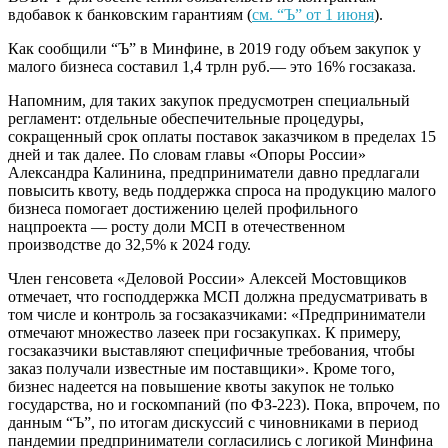
вдобавок к банковским гарантиям (
см. “Ъ” от 1 июня
).
Как сообщили “Ъ” в Минфине, в 2019 году объем закупок у
малого бизнеса составил 1,4 трлн руб.— это 16% госзаказа.
Напомним, для таких закупок предусмотрен специальный
регламент: отдельные обеспечительные процедуры,
сокращенный срок оплаты поставок заказчиком в пределах 15
дней и так далее. По словам главы «Опоры России»
Александра Калинина, предприниматели давно предлагали
повысить квоту, ведь поддержка спроса на продукцию малого
бизнеса помогает достижению целей профильного
нацпроекта — росту доли МСП в отечественном
производстве до 32,5% к 2024 году.
Член генсовета «Деловой России» Алексей Мостовщиков
отмечает, что господдержка МСП должна предусматривать в
том числе и контроль за госзаказчиками: «Предприниматели
отмечают множество лазеек при госзакупках. К примеру,
госзаказчики выставляют специфичные требования, чтобы
заказ получали известные им поставщики». Кроме того,
бизнес надеется на повышение квоты закупок не только
государства, но и госкомпаний (по ФЗ-223). Пока, впрочем, по
данным “Ъ”, по итогам дискуссий с чиновниками в период
пандемии предприниматели согласились с логикой Минфина