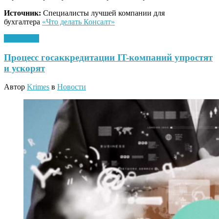
Источник:
Специалисты лучшей компании для
бухгалтера
«Что делать Консалт»
24.08.2020
Процесс госаккредитации IT-компаний упростят
и ускорят
Автор
Krimes
в
Новости