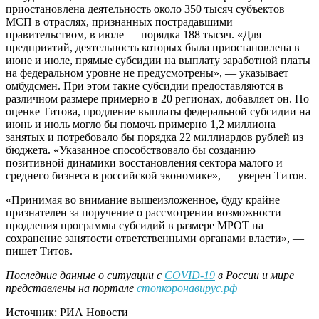
приостановлена деятельность около 350 тысяч субъектов
МСП в отраслях, признанных пострадавшими
правительством, в июле — порядка 188 тысяч. «Для
предприятий, деятельность которых была приостановлена в
июне и июле, прямые субсидии на выплату заработной платы
на федеральном уровне не предусмотрены», — указывает
омбудсмен. При этом такие субсидии предоставляются в
различном размере примерно в 20 регионах, добавляет он. По
оценке Титова, продление выплаты федеральной субсидии на
июнь и июль могло бы помочь примерно 1,2 миллиона
занятых и потребовало бы порядка 22 миллиардов рублей из
бюджета. «Указанное способствовало бы созданию
позитивной динамики восстановления сектора малого и
среднего бизнеса в российской экономике», — уверен Титов.
«Принимая во внимание вышеизложенное, буду крайне
признателен за поручение о рассмотрении возможности
продления программы субсидий в размере МРОТ на
сохранение занятости ответственными органами власти», —
пишет Титов.
Последние данные о ситуации с
COVID-19
в России и мире
представлены на портале
стопкоронавирус.рф
Источник: РИА Новости