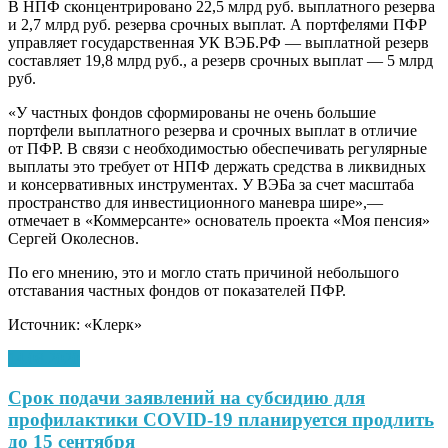
В НПФ сконцентрировано 22,5 млрд руб. выплатного резерва
и 2,7 млрд руб. резерва срочных выплат. А портфелями ПФР
управляет государственная УК ВЭБ.РФ — выплатной резерв
составляет 19,8 млрд руб., а резерв срочных выплат — 5 млрд
руб.
«У частных фондов сформированы не очень большие
портфели выплатного резерва и срочных выплат в отличие
от ПФР. В связи с необходимостью обеспечивать регулярные
выплаты это требует от НПФ держать средства в ликвидных
и консервативных инструментах. У ВЭБа за счет масштаба
пространство для инвестиционного маневра шире»,—
отмечает в «Коммерсанте» основатель проекта «Моя пенсия»
Сергей Околеснов.
По его мнению, это и могло стать причиной небольшого
отставания частных фондов от показателей ПФР.
Источник: «Клерк»
14.08.2020
Срок подачи заявлений на субсидию для
профилактики COVID-19 планируется продлить
до 15 сентября