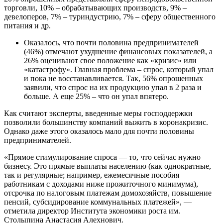
торговли, 10% – обрабатывающих производств, 9% –
девелоперов, 7% – туриндустрию, 7% – сферу общественного
питания и др.
Оказалось, что почти половина предпринимателей
(46%) отмечают ухудшение финансовых показателей, а
26% оценивают свое положение как «кризис» или
«катастрофу». Главная проблема – спрос, который упал
и пока не восстанавливается. Так, 56% опрошенных
заявили, что спрос на их продукцию упал в 2 раза и
больше. А еще 25% – что он упал впятеро.
Как считают эксперты, введенные меры господдержки
позволили большинству компаний выжить в коронакризис.
Однако даже этого оказалось мало для почти половины
предпринимателей.
«Прямое стимулирование спроса — то, что сейчас нужно
бизнесу. Это прямые выплаты населению (как однократные,
так и регулярные; например, ежемесячные пособия
работникам с доходами ниже прожиточного минимума),
отсрочка по налоговым платежам домохозяйств, повышение
пенсий, субсидирование коммунальных платежей», —
отметила директор Института экономики роста им.
Столыпина Анастасия Алехнович.