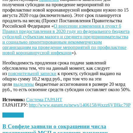
получения субсидии на проведение мероприятий по
профилактике новой коронавирусной инфекции нужно по 15
августа 2020 года (включительно). Этот срок планируется
продлить на месяц (Проект Постановления Правительства
Российской Федерации «
О внесении изменения в пункт 6
Правил предоставления в 2020 году из федерального бюджета
субсидий субъектам малого и среднего предпринимательства
и социально ориентированным некоммерческим
организациям на проведение мероприятий по профилактике
новой коронавирусной инфекции
«).
Необходимость продления срока подачи заявлений
обусловлена тем, что на данный момент, как следует
из
пояснительной записки
к проекту, субсидий выдано на
общую сумму 10,2 млрд руб., при том что на эти
цели
выделены
бюджетные ассигнования в размере 20 млрд
руб., то есть освоение средств субсидии составляет около 50%.
Источник:
Система ГАРАНТ
ГАРАНТ.РУ:
http://www.garant.ru/news/1406158/#ixzz6VIHkc79P
13.08.2020
В Совфеде заявили о сокращении числа
предприятий МСП в условиях пандемии