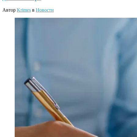
Автор
Krimes
в
Новости