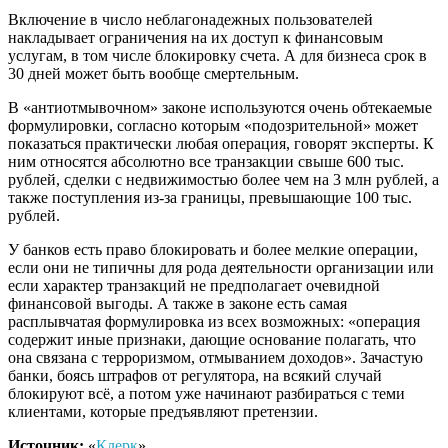
Включение в число неблагонадежных пользователей
накладывает ограничения на их доступ к финансовым
услугам, в том числе блокировку счета. А для бизнеса срок в
30 дней может быть вообще смертельным.
В «антиотмывочном» законе используются очень обтекаемые
формулировки, согласно которым «подозрительной» может
показаться практически любая операция, говорят эксперты. К
ним относятся абсолютно все транзакции свыше 600 тыс.
рублей, сделки с недвижимостью более чем на 3 млн рублей, а
также поступления из-за границы, превышающие 100 тыс.
рублей.
У банков есть право блокировать и более мелкие операции,
если они не типичны для рода деятельности организации или
если характер транзакций не предполагает очевидной
финансовой выгоды. А также в законе есть самая
расплывчатая формулировка из всех возможных: «операция
содержит иные признаки, дающие основание полагать, что
она связана с терроризмом, отмыванием доходов». Зачастую
банки, боясь штрафов от регулятора, на всякий случай
блокируют всё, а потом уже начинают разбираться с теми
клиентами, которые предъявляют претензии.
Источник:
«
Клерк
»