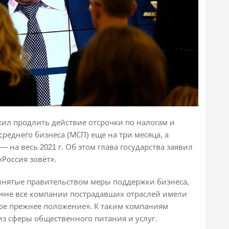
ил продлить действие отсрочки по налогам и
реднего бизнеса (МСП) еще на три месяца, а
на весь 2021 г. Об этом глава государства заявил
Россия зовёт».
инятые правительством меры поддержки бизнеса,
 «не все компании пострадавших отраслей имели
ое прежнее положение». К таким компаниям
 из сферы общественного питания и услуг.