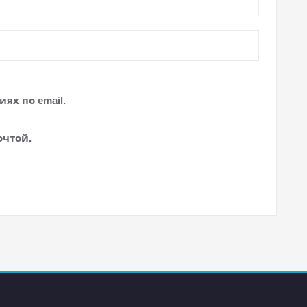
ях по email.
очтой.