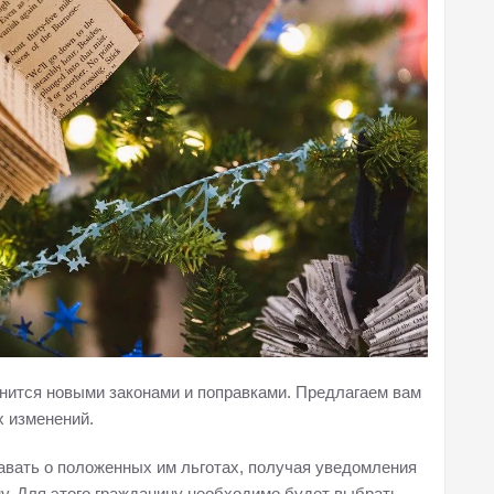
нится новыми законами и поправками. Предлагаем вам
х изменений.
навать о положенных им льготах, получая уведомления
у. Для этого гражданину необходимо будет выбрать