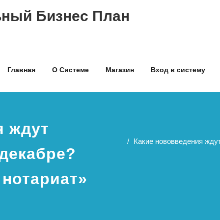
ный Бизнес План
Главная
О Системе
Магазин
Вход в систему
я ждут
Какие нововведения ждут
 декабре?
 нотариат»