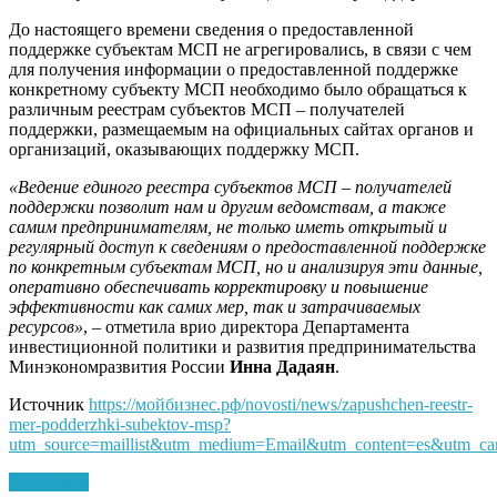
До настоящего времени сведения о предоставленной
поддержке субъектам МСП не агрегировались, в связи с чем
для получения информации о предоставленной поддержке
конкретному субъекту МСП необходимо было обращаться к
различным реестрам субъектов МСП – получателей
поддержки, размещаемым на официальных сайтах органов и
организаций, оказывающих поддержку МСП.
«Ведение единого реестра субъектов МСП – получателей
поддержки позволит нам и другим ведомствам, а также
самим предпринимателям, не только иметь открытый и
регулярный доступ к сведениям о предоставленной поддержке
по конкретным субъектам МСП, но и анализируя эти данные,
оперативно обеспечивать корректировку и повышение
эффективности как самих мер, так и затрачиваемых
ресурсов»
, – отметила врио директора Департамента
инвестиционной политики и развития предпринимательства
Минэкономразвития России
Инна Дадаян
.
Источник
https://мойбизнес.рф/novosti/news/zapushchen-reestr-
mer-podderzhki-subektov-msp?
utm_source=maillist&utm_medium=Email&utm_content=es&utm_c
24.12.2020