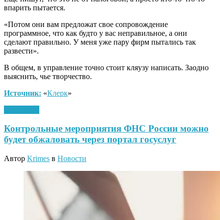
впарить пытается.
«Потом они вам предложат свое сопровождение
программное, что как будто у вас неправильное, а они
сделают правильно. У меня уже пару фирм пытались так
развести».
В общем, в управление точно стоит кляузу написать. Заодно
выяснить, чье творчество.
Источник:
«
Клерк
»
25.12.2020
Контрольные мероприятия ФНС России можно
будет обжаловать через портал госуслуг
Автор
Krimes
в
Новости