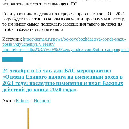
использование соответствующего ПО.
Если участникам сделки по передаче прав на такое ПО в 2021
году будет известно о скором включении программы в реестр,
то им имеет смысл подождать завершения такого включения,
чтобы избежать уплаты налога.
Источник
https://spmag.ru/news/po-osvobozhdaetsya-ot-nds-srazu-
posle-vklyucheniya-v-reestr?
utm_referrer=https%3A%2F%2Fzen.yandex.com&utm_campaign=d
22.12.2020
24 декабря в 15 час. для ВАС мероприятие:
«Отмена Единого налога на вмененный доход в
2021 году: последние изменения и план Важных
действий до конца 2020 года»
Автор
Krimes
в
Новости