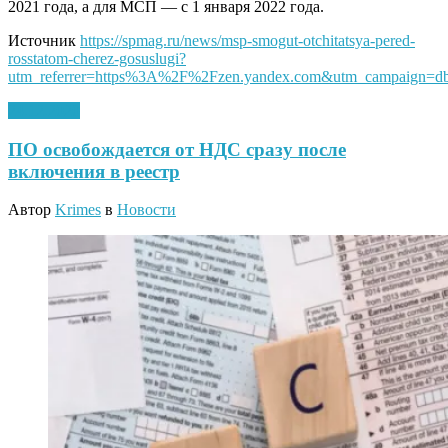
2021 года, а для МСП — с 1 января 2022 года.
Источник
https://spmag.ru/news/msp-smogut-otchitatsya-pered-
rosstatom-cherez-gosuslugi?
utm_referrer=https%3A%2F%2Fzen.yandex.com&utm_campaign=d
24.12.2020
ПО освобождается от НДС сразу после
включения в реестр
Автор
Krimes
в
Новости