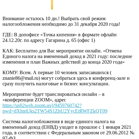
Внимание осталось 10 дн.! Выбрать свой режим
налогообложения необходимо до 31 декабря 2020 года!
ГДЕ: В допофисе «Точка кипения» в формате офлайн
24.12.20г. по адресу Гагарина д. 65 (офис 1)
КАК: Бесплатно для Вас мероприятие онлайн. «Отмена
Единого налога на вмененный доход в 2021 году: последние
изменения и план Важных действий до конца 2020 года»
КОМУ: Всем. А первые 10 человек записавшихся (
znanie86@mail.ru) могут собраться здесь в конференц-зале и
сразу получить налоговые и бизнес консультации.
Мероприятие будет транслироваться онлайн – в
«конференции ZOOM», адрес
https://us02web.zoom.us/j/9459760742?
pwd=dXhmUks2TW54S1ZhU2YycEtRWFZkQT09
Система налогообложения в виде единого налога на
вмененный доход (ЕНВД) уходит в прошлое с 1 января 2021
года, в соответствии с Федеральным законом от 29.06.2012 №
97-ФЗ.