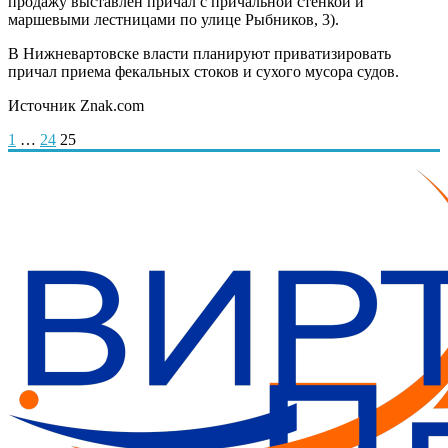
продажу выставлен причал с причальной стенкой и
маршевыми лестницами по улице Рыбников, 3).
В Нижневартовске власти планируют приватизировать
причал приема фекальных стоков и сухого мусора судов.
Источник Znak.com
Пагинация
1
…
24
25
записей