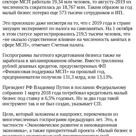
секторе МСП работали 19,34 млн человек, то августу-2019 их
численность сократилась до 18,767 млн. Таким образом за год
малый бизнес потерял еще 573 тысячи сотрудников и ИП.
Это произошло даже несмотря на то, что с 2019 года в стране
запущен эксперимент по налога на самозанятых. На 1 октября
в этом статусе зарегистрировались 219,5 тысячи человек, что
«не оказало существенное влияние на численность занятых в
сфере МСП», отмечает Счетная палата.
Госпрограмма льготного кредитования бизнеса также не
заработала в запланированном объеме. Вместо триллиона
рублей дешевых кредитов, предусмотренных ФП
«Финансовая поддержка МСП» на прошлый год,
предприниматели получили 131,3 млрд, или 13,13%.
Президент РФ Владимир Путин в послании Федеральному
собранию 1 марта 2018 года потребовал кредитовать малый
бизнес под ставку в 6,5% годовых. Но за два года такой
инструмент так и не был создан, указывает СП.
Цели, который заложены в нацпроект, перекочевали из
многочисленных госпрограмм предыдущих лет. Это, в
частности «Экономическое развитие и инновационная
экономика», а также приоритетный проекта «Малый бизнес и
поддержка индивидуальной предпринимательской