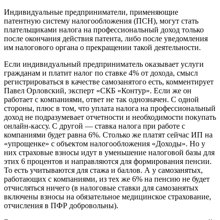
Индивидуальные предприниматели, применяющие
патентную систему налогообложения (ПСН), могут стать
плательщиками налога на профессиональный доход только
после окончания действия патента, либо после уведомления
им налогового органа о прекращении такой деятельности.
Если индивидуальный предприниматель оказывает услуги
гражданам и платит налог по ставке 4% от дохода, смысл
регистрироваться в качестве самозанятого есть, комментирует
Павел Орловский, эксперт «СКБ «Контур». Если же он
работает с компаниями, ответ не так однозначен. С одной
стороны, плюс в том, что уплата налога на профессиональный
доход не подразумевает отчетности и необходимости покупать
онлайн-кассу. С другой — ставка налога при работе с
компаниями будет равна 6%. Столько же платят сейчас ИП на
«упрощенке» с объектом налогообложения «Доходы». Но у
них страховые взносы идут в уменьшение налоговой базы для
этих 6 процентов и направляются для формирования пенсии.
То есть учитываются для стажа и баллов. А у самозанятых,
работающих с компаниями, из тех же 6% на пенсию не будет
отчисляться ничего (в налоговые ставки для самозанятых
включены взносы на обязательное медицинское страхование,
отчисления в ПФР добровольны).