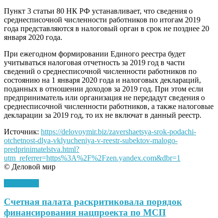
Пункт 3 статьи 80 НК РФ устанавливает, что сведения о
среднесписочной численности работников по итогам 2019
года представляются в налоговый орган в срок не позднее 20
января 2020 года.
При ежегодном формировании Единого реестра будет
учитываться налоговая отчетность за 2019 год в части
сведений о среднесписочной численности работников по
состоянию на 1 января 2020 года и налоговых деклараций,
поданных в отношении доходов за 2019 год. При этом если
предприниматель или организация не передадут сведения о
среднесписочной численности работников, а также налоговые
декларации за 2019 год, то их не включат в данный реестр.
Источник:
https://delovoymir.biz/zavershaetsya-srok-podachi-
otchetnost-dlya-vklyucheniya-v-reestr-subektov-malogo-
predprinimatelstva.html?
utm_referrer=https%3A%2F%2Fzen.yandex.com&dbr=1
© Деловой мир
14.01.2020
Счетная палата раскритиковала порядок
финансирования нацпроекта по МСП