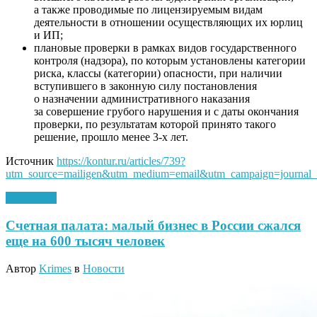
а также проводимые по лицензируемым видам
деятельности в отношении осуществляющих их юрлиц
и ИП;
плановые проверки в рамках видов государственного
контроля (надзора), по которым установлены категории
риска, классы (категории) опасности, при наличии
вступившего в законную силу постановления
о назначении административного наказания
за совершение грубого нарушения и с даты окончания
проверки, по результатам которой принято такого
решение, прошло менее 3-х лет.
Источник
https://kontur.ru/articles/739?
utm_source=mailigen&utm_medium=email&utm_campaign=journal_
14.01.2020
Счетная палата: малый бизнес в России сжался
еще на 600 тысяч человек
Автор
Krimes
в
Новости