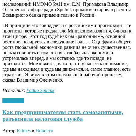
исследований ИМЭМО РАН им. Е.М. Примакова Владимир
Оленченко в эфире радио Sputnik прокомментировал расчеты
Всемирного банка применительно к России.
«В принципе это совпадает и с российскими прогнозами ‒ те
прогнозы, которые предлагало Минэкономразвития, близки к
этой цифре. Этот год будет как бы «разгонным», основной
рост прогнозируется в следующие годы… С цифрами общего
роста глобальной экономики разница не очень существенная,
нельзя говорить о том, что вся глобальная экономика
устремилась вперед, а мы остались где-то позади, не
приходится. Мне кажется, важно, что у нас есть понимание,
где мы находимся и куда мы движемся, и, самое главное, есть
стратегия. Я вижу в этом нормальный рабочий процесс», ‒
сказал Владимир Оленченко.
Источник:
Радио Sputnik
09.01.2020
Как предпринимателям стать самозанятыми,
разъяснила налоговая служба
Автор
Krimes
в
Новости