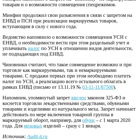
товарам и о возможности совмещения спецрежимов.
Минфин продолжил свои разъяснения в связи с запретом на
ЕНВД и ПСН при реализации маркируемых товаров,
вступающим в силу с нового года.
Ведомство напомнило о возможности совмещения УСН с
ЕНВД, о необходимости вести при этом раздельный учет и
уплачивать
налог
по УСН в отношении видов деятельности,
не подпадающих под ЕНВД.
Чиновники считают, что такое совмещение возможно и при
торговле как маркируемыми, так и немаркируемыми
товарами. С продажи первых при этом необходимо платить
налог по УСН, а реализацию всего остального облагать в
рамках ЕНВД (письмо от 13.11.19 №
03-11-11/87500
).
Напомним, упомянутый запрет
введен
законом 325-ФЗ и
коснется торговли лекарственными средствами, обувными
товарами и изделиями из натурального меха. Запрет начинает
действовать по мере включения товарной группы в
маркируемый оборот, например, для
обуви
– с 1 марта 2020
года. Для
меховых
изделий – сразу с 1 января.
Источник:
Audit-it.ru