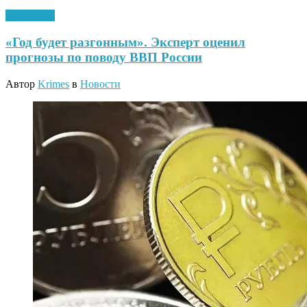
10.01.2020
«Год будет разгонным». Эксперт оценил
прогнозы по поводу ВВП России
Автор
Krimes
в
Новости