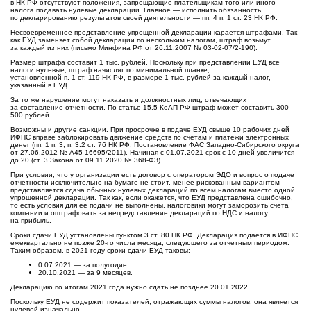
в НК РФ отсутствуют положения, запрещающие плательщикам того или иного
налога подавать нулевые декларации. Главное — исполнить обязанность
по декларированию результатов своей деятельности — пп. 4 п. 1 ст. 23 НК РФ.
Несвоевременное представление упрощенной декларации карается штрафами. Так
как ЕУД заменяет собой декларации по нескольким налогам, штраф возьмут
за каждый из них (письмо Минфина РФ от 26.11.2007 № 03-02-07/2-190).
Размер штрафа составит 1 тыс. рублей. Поскольку при представлении ЕУД все
налоги нулевые, штраф начислят по минимальной планке,
установленной п. 1 ст. 119 НК РФ, в размере 1 тыс. рублей за каждый налог,
указанный в ЕУД.
За то же нарушение могут наказать и должностных лиц, отвечающих
за составление отчетности. По статье 15.5 КоАП РФ штраф может составить 300–
500 рублей.
Возможны и другие санкции. При просрочке в подаче ЕУД свыше 10 рабочих дней
ИФНС вправе заблокировать движение средств по счетам и платежи электронных
денег (пп. 1 п. 3, п. 3.2 ст. 76 НК РФ, Постановление ФАС Западно-Сибирского округа
от 27.06.2012 № А45-16695/2011). Начиная с 01.07.2021 срок с 10 дней увеличится
до 20 (ст. 3 Закона от 09.11.2020 № 368-ФЗ).
При условии, что у организации есть договор с оператором ЭДО и вопрос о подаче
отчетности исключительно на бумаге не стоит, менее рискованным вариантом
представляется сдача обычных нулевых деклараций по всем налогам вместо одной
упрощенной декларации. Так как, если окажется, что ЕУД представлена ошибочно,
то есть условия для ее подачи не выполнены, налоговики могут заморозить счета
компании и оштрафовать за непредставление деклараций по НДС и налогу
на прибыль.
Сроки сдачи ЕУД установлены пунктом 3 ст. 80 НК РФ. Декларация подается в ИФНС
ежеквартально не позже 20-го числа месяца, следующего за отчетным периодом.
Таким образом, в 2021 году сроки сдачи ЕУД таковы:
0.07.2021 — за полугодие;
20.10.2021 — за 9 месяцев.
Декларацию по итогам 2021 года нужно сдать не позднее 20.01.2022.
Поскольку ЕУД не содержит показателей, отражающих суммы налогов, она является
нулевой изначально.