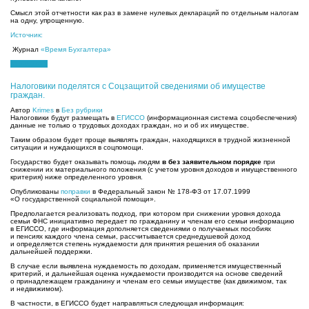
Смысл этой отчетности как раз в замене нулевых деклараций по отдельным налогам
на одну, упрощенную.
Источник:
Журнал
«Время Бухгалтера»
01.06.2021
Налоговики поделятся с Соцзащитой сведениями об имуществе
граждан.
Автор
Krimes
в
Без рубрики
Налоговики будут размещать в
ЕГИССО
(информационная система соцобеспечения)
данные не только о трудовых доходах граждан, но и об их имуществе.
Таким образом будет проще выявлять граждан, находящихся в трудной жизненной
ситуации и нуждающихся в соцпомощи.
Государство будет оказывать помощь людям
в без заявительном порядке
при
снижении их материального положения (с учетом уровня доходов и имущественного
критерия) ниже определенного уровня.
Опубликованы
поправки
в Федеральный закон № 178-ФЗ от 17.07.1999
«О государственной социальной помощи».
Предполагается реализовать подход, при котором при снижении уровня дохода
семьи ФНС инициативно передает по гражданину и членам его семьи информацию
в ЕГИССО, где информация дополняется сведениями о получаемых пособиях
и пенсиях каждого члена семьи, рассчитывается среднедушевой доход
и определяется степень нуждаемости для принятия решения об оказании
дальнейшей поддержки.
В случае если выявлена нуждаемость по доходам, применяется имущественный
критерий, и дальнейшая оценка нуждаемости производится на основе сведений
о принадлежащем гражданину и членам его семьи имуществе (как движимом, так
и недвижимом).
В частности, в ЕГИССО будет направляться следующая информация: