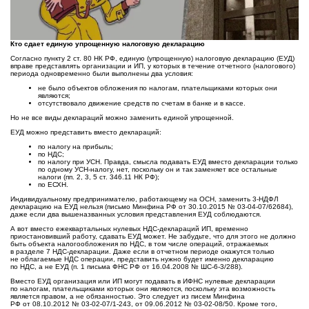
Кто сдает единую упрощенную налоговую декларацию
Согласно пункту 2 ст. 80 НК РФ, единую (упрощенную) налоговую декларацию (ЕУД)
вправе представлять организации и ИП, у которых в течение отчетного (налогового)
периода одновременно были выполнены два условия:
не было объектов обложения по налогам, плательщиками которых они
являются;
отсутствовало движение средств по счетам в банке и в кассе.
Но не все виды деклараций можно заменить единой упрощенной.
ЕУД можно представить вместо деклараций:
по налогу на прибыль;
по НДС;
по налогу при УСН. Правда, смысла подавать ЕУД вместо декларации только
по одному УСН-налогу, нет, поскольку он и так заменяет все остальные
налоги (пп. 2, 3, 5 ст. 346.11 НК РФ);
по ЕСХН.
Индивидуальному предпринимателю, работающему на ОСН, заменить 3-НДФЛ
декларацию на ЕУД нельзя (письмо Минфина РФ от 30.10.2015 № 03-04-07/62684),
даже если два вышеназванных условия представления ЕУД соблюдаются.
А вот вместо ежеквартальных нулевых НДС-деклараций ИП, временно
приостановивший работу, сдавать ЕУД может. Не забудьте, что для этого не должно
быть объекта налогообложения по НДС, в том числе операций, отражаемых
в разделе 7 НДС-декларации. Даже если в отчетном периоде окажутся только
не облагаемые НДС операции, представить нужно будет именно декларацию
по НДС, а не ЕУД (п. 1 письма ФНС РФ от 16.04.2008 № ШС-6-3/288).
Вместо ЕУД организация или ИП могут подавать в ИФНС нулевые декларации
по налогам, плательщиками которых они являются, поскольку эта возможность
является правом, а не обязанностью. Это следует из писем Минфина
РФ от 08.10.2012 № 03-02-07/1-243, от 09.06.2012 № 03-02-08/50. Кроме того,