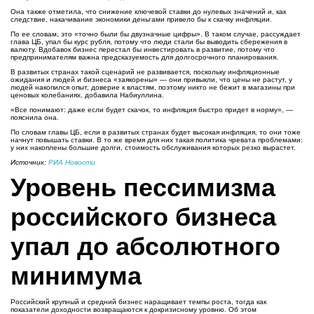
Она также отметила, что снижение ключевой ставки до нулевых значений и, как
следствие, накачивание экономики деньгами привело бы к скачку инфляции.
По ее словам, это «точно были бы двузначные цифры». В таком случае, рассуждает
глава ЦБ, упал бы курс рубля, потому что люди стали бы выводить сбережения в
валюту. Вдобавок бизнес перестал бы инвестировать в развитие, потому что
предпринимателям важна предсказуемость для долгосрочного планирования.
В развитых странах такой сценарий не развивается, поскольку инфляционные
ожидания и людей и бизнеса «заякорены» — они привыкли, что цены не растут, у
людей накопился опыт, доверие к властям, поэтому никто не бежит в магазины при
ценовых колебаниях, добавила Набиуллина.
«Все понимают: даже если будет скачок, то инфляция быстро придет в норму», —
пояснила она.
По словам главы ЦБ, если в развитых странах будет высокая инфляция, то они тоже
начнут повышать ставки. В то же время для них такая политика чревата проблемами:
у них накоплены большие долги, стоимость обслуживания которых резко вырастет.
Источник:
РИА Новости
Уровень пессимизма
российского бизнеса
упал до абсолютного
минимума
Российский крупный и средний бизнес наращивает темпы роста, тогда как
показатели доходности возвращаются к докризисному уровню. Об этом