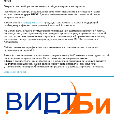
МРОТ
Открыть окно выбора социальных сетей для шаринга материала
Пониженные тарифы страховых взносов хотят применять в отношении части
зарплат
свыше двух МРОТ.
Данное нововведение поможет вывести больше
«серых» зарплат.
Такого мнения
придерживается
председатель комитета Совета Федераций
по бюджету и финансовым рынкам Анатолий Артамонов:
«В целях дальнейшего стимулирования повышения размеров заработной платы,
ее вывода из „тени“ целесообразно скорректировать порядок применения данной
льготы, установив пониженные тарифы в отношении всей суммы выплат в пользу
физического лица, превышающей двукратную величину МРОТ», — отметил
Артамонов.
Сейчас льготные тарифы взносов применяются в отношении части зарплат,
превышающей один МРОТ.
Также Артамонов отметил, что в настоящее время у ФНС появился еще один способ
определения «серых» зарплат. Налоговики могут направить
запрос
в банк
о предоставлении информации о наличии и движении
денежных средств
на счетах
гражданина. Такой запрос может быть направлен при наличии
у налоговиков подозрений в отношении реального размера зарплаты человека.
Источник:
«
Клерк
»