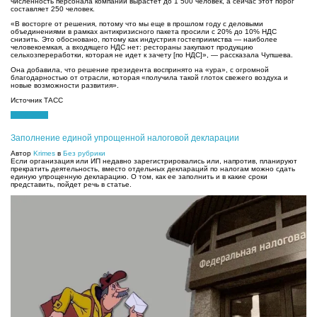
численность персонала компании вырастет до 1 500 человек, а сейчас этот порог
составляет 250 человек.
«В восторге от решения, потому что мы еще в прошлом году с деловыми
объединениями в рамках антикризисного пакета просили с 20% до 10% НДС
снизить. Это обосновано, потому как индустрия гостеприимства — наиболее
человекоемкая, а входящего НДС нет: рестораны закупают продукцию
сельхозпереработки, которая не идет к зачету [по НДС]», — рассказала Чупшева.
Она добавила, что решение президента воспринято на «ура», с огромной
благодарностью от отрасли, которая «получила такой глоток свежего воздуха и
новые возможности развития».
Источник ТАСС
11.06.2021
Заполнение единой упрощенной налоговой декларации
Автор
Krimes
в
Без рубрики
Если организация или ИП недавно зарегистрировались или, напротив, планируют
прекратить деятельность, вместо отдельных деклараций по налогам можно сдать
единую упрощенную декларацию. О том, как ее заполнить и в какие сроки
представить, пойдет речь в статье.