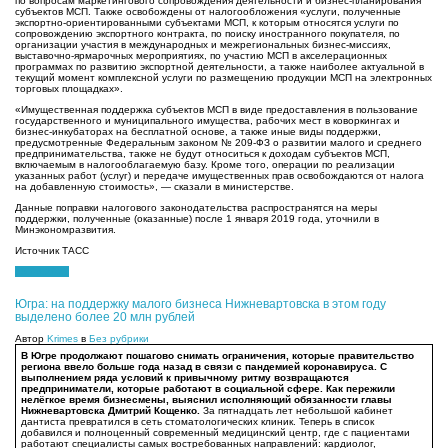
по вопросам маркетингового сопровождения деятельности и бизнес-планирования
субъектов МСП. Также освобождены от налогообложения «услуги, полученные
экспортно-ориентированными субъектами МСП, к которым относятся услуги по
сопровождению экспортного контракта, по поиску иностранного покупателя, по
организации участия в международных и межрегиональных бизнес-миссиях,
выставочно-ярмарочных мероприятиях, по участию МСП в акселерационных
программах по развитию экспортной деятельности, а также наиболее актуальной в
текущий момент комплексной услуги по размещению продукции МСП на электронных
торговых площадках».
«Имущественная поддержка субъектов МСП в виде предоставления в пользование
государственного и муниципального имущества, рабочих мест в коворкингах и
бизнес-инкубаторах на бесплатной основе, а также иные виды поддержки,
предусмотренные Федеральным законом № 209-ФЗ о развитии малого и среднего
предпринимательства, также не будут относиться к доходам субъектов МСП,
включаемым в налогооблагаемую базу. Кроме того, операции по реализации
указанных работ (услуг) и передаче имущественных прав освобождаются от налога
на добавленную стоимость», — сказали в министерстве.
Данные поправки налогового законодательства распространятся на меры
поддержки, полученные (оказанные) после 1 января 2019 года, уточнили в
Минэкономразвития.
Источник ТАСС
15.06.2021
Югра: на поддержку малого бизнеса Нижневартовска в этом году
выделено более 20 млн рублей
Автор
Krimes
в
Без рубрики
В Югре продолжают пошагово снимать ограничения, которые правительство
региона ввело больше года назад в связи с пандемией коронавируса. С
выполнением ряда условий к привычному ритму возвращаются
предприниматели, которые работают в социальной сфере. Как пережили
нелёгкое время бизнесмены, выяснил исполняющий обязанности главы
Нижневартовска Дмитрий Кощенко.
За пятнадцать лет небольшой кабинет
дантиста превратился в сеть стоматологических клиник. Теперь в список
добавился и полноценный современный медицинский центр, где с пациентами
работают специалисты самых востребованных направлений: кардиолог,