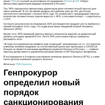
пишет
РБК
со ссылкой на регулярное исследование
Deloitte
в
СНГ
«Опрос
финансовых директоров ведущих компаний в России».
Так, 56% опрошенных финансовых директоров дали оптимистичный прогноз для
своих компаний. В это же время уровень пессимизма упал до 4%, достигнув
абсолютного минимума с начала 2015 года. По сравнению с предыдущим опросом
количество оптимистичных оценок выросло с 46%, а пессимистичных — сократилось
с 21%.
Согласно результатам исследования, 82% респондентов ожидают роста прибыли в
первой половине этого года, что в два раза выше ожиданий второй половины
прошлого (40%).
Кроме того, 65% компаний удалось вернуть показатели выручки на докризисный
уровень или даже превзойти его. Почти 50% участников опроса намерены
расширить штат.
«В ходе исследования мы выявили ряд тенденций, указывающих на то, что перелом
в векторе влияния пандемии на отечественный рынок уже произошел и COVID-19
больше не является ключевым драйвером развития бизнеса в России», — заявила
партнер департамента управления рисками Deloitte в СНГ Екатерина Трофимова.
В исследовании в основном участвовали компании крупного бизнеса (87%), а также
около десятка компаний среднего бизнеса.
Источник:
РИА Новости
Генпрокурор
определил новый
порядок
санкционирования