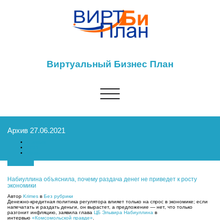
Виртуальный Бизнес План
Показать/
Скрыть
навигацию
Архив 27.06.2021
Главная
2021
Июнь
27.06.2021
Набиуллина объяснила, почему раздача денег не приведет к росту
экономики
Автор
Krimes
в
Без рубрики
Денежно-кредитная политика регулятора влияет только на спрос в экономике; если
напечатать и раздать деньги, он вырастет, а предложение — нет, что только
разгонит инфляцию, заявила глава
ЦБ
Эльвира Набиуллина
в
интервью
«Комсомольской правде»
.