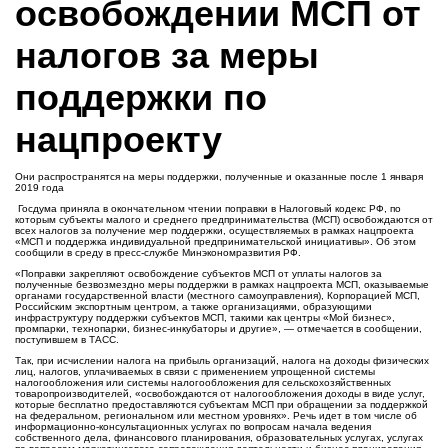
освобождении МСП от
налогов за меры
поддержки по
нацпроекту
Они распространятся на меры поддержки, полученные и оказанные после 1 января
2019 года
Госдума приняла в окончательном чтении поправки в Налоговый кодекс РФ, по
которым субъекты малого и среднего предпринимательства (МСП) освобождаются от
всех налогов за получение мер поддержки, осуществляемых в рамках нацпроекта
«МСП и поддержка индивидуальной предпринимательской инициативы». Об этом
сообщили в среду в пресс-службе Минэкономразвития РФ.
«Поправки закрепляют освобождение субъектов МСП от уплаты налогов за
полученные безвозмездно меры поддержки в рамках нацпроекта МСП, оказываемые
органами государственной власти (местного самоуправления), Корпорацией МСП,
Российским экспортным центром, а также организациями, образующими
инфраструктуру поддержки субъектов МСП, такими как центры «Мой бизнес»,
промпарки, технопарки, бизнес-инкубаторы и другие», — отмечается в сообщении,
поступившем в ТАСС.
Так, при исчислении налога на прибыль организаций, налога на доходы физических
лиц, налогов, уплачиваемых в связи с применением упрощенной системы
налогообложения или системы налогообложения для сельскохозяйственных
товаропроизводителей, «освобождаются от налогообложения доходы в виде услуг,
которые бесплатно предоставляются субъектам МСП при обращении за поддержкой
на федеральном, региональном или местном уровнях». Речь идет в том числе об
информационно-консультационных услугах по вопросам начала ведения
собственного дела, финансового планирования, образовательных услугах, услугах