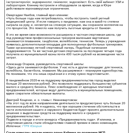
гастроэнтеролог, эндокринолог, гинеколог, эндоскопист. Есть свой кабинет УЗИ и
лаборатория. Клинику построили и оборудовали за время, когда в Югре
действовали коронавирусные ограничения.
Омаргаджи Наибов, главный врач клиники:
«Чуть больше года нам потребовалось, чтобы построить такой уютный
медицинский центр. И если говорить о пандемии, нам она в какой-то степени
сыграла на руку, и, несмотря на сложную ситуацию, мы сохранили коллектив на
сто процентов. Это помогло нам получить льготные кредиты от банков».
В это же время свои возможности расширила и частная спортивная школа, где
под руководством профессиональных тренеров маленькие вартовчане
занимаются плаванием, гандболом, волейболом, теннисом. Теперь у учреждения
появилась дополнительная площадка для полноценных футбольных тренировок.
Также организован летний спортивный лагерь. Подобные начинания
поддерживаются. Та же частная детская спортшкола за последние четыре года
получила из муниципальной казны почти 400 тысяч рублей на возмещение части
затрат.
Александр Огарков, руководитель спортивной школы:
«Здесь дети занимаются футболом. У нас есть и другие площадки: для тенниса,
волейбола, баскетбола, плавания. Мы расширяемся – планируем единоборства.
Но понимаем, что эта ниша серьёзная и к этому нужно подготовиться».
В пандемийном 2020-м на поддержку предпринимательства город выделил
больше 20 миллионов рублей. Это позволило поддержать большинство субъектов
малого и среднего бизнеса. Плюс освобождение от арендных платежей
предпринимателей, которые ведут деятельность в муниципальных помещениях,
вдвое сократили обязательные выплаты.
Дмитрий Кощенко, и. о. главы г. Нижневартовска:
«На этот год по всем направлениям деятельности предусмотрено чуть больше 20
миллионов рублей. Но я надеюсь, что при хорошем стечении обстоятельств в
части исполнения нашего и окружного бюджетов будет принято дополнительное
решение о выделении средств на поддержку малого и среднего
предпринимательства».
Подвели в городе и итоги конкурса «Предприниматель года». И клиника, и
спортивная школа стали обладателями главной премии в своих номинациях.
Источник:
ГТРК Югория
Стали известны детали нового плана Кабмина по поддержке МСП.