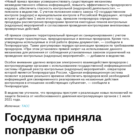
«Новый приказ призван усовершенствовать существующие механизмы
межведомственного обмена информацией, повысить эффективность прокурорского
надзора, обеспечить гласность контрольной (надзорной) деятельности», —
пояснили в ведомстве. С учетом положения нового закона «О государственном
контроле (надзоре) и муниципальном контроле в Российской Федерации», который
вступит в действие 1 июля этого года, приказом генпрокурора определены
процедуры рассмотрения прокурорами проектов ежегодных планов контрольных
(надзорных) мероприятий и согласования проведения контролерами внеплановых
проверочных действий.
«В приказе сохранен территориальный принцип их санкционирования с учетом
компетенции транспортных, природоохранных и военных прокуроров. Кроме того,
утверждены используемые в этой работе формы документов», — сообщили в
Генпрокуратуре. Также урегулирован порядок организации проверок по требованиям
прокуроров. «При этом установлен прямой запрет на использование данного
механизма для уклонения от соблюдения установленных законом ограничений на
проведение контрольных (надзорных) мероприятий», — добавили в ведомстве.
Особое внимание уделено вопросам электронного взаимодействия прокуроров с
контролирующими органами с использованием государственной информационной
системы «Единый реестр контрольных (надзорных) мероприятий», оператором
которой является Генпрокуратура России. «Данная информационная система
позволит в режиме реального времени обеспечить прокуроров всей необходимой
информацией для своевременного реагирования на незаконные действия
контролеров в отношении хозяйствующих субъектов», — сообщили в
Генпрокуратуре.
В ведомстве уточнили, что прокуроры приступят к реализации новых полномочий по
защите бизнеса от необоснованного давления контролирующих органов с 1 июля
2021 года.
Источник:
ТАСС
Госдума приняла
поправки об