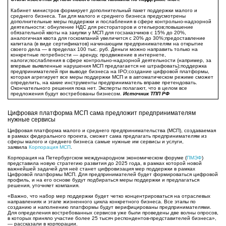
Кабинет министров формирует дополнительный пакет поддержки малого и
среднего бизнеса. Так для малого и среднего бизнеса предусмотрены
дополнительные меры поддержки и послабления в сфере контрольно-надзорной
деятельности: обнуление НДС для рестораторов и отельеров;повышение
обязательной квоты на закупки у МСП для госзаказчиков с 15% до 20%,
аналогичная квота для госкомпаний увеличится с 20% до 30%;предоставление
капитала (в виде сертификатов) начинающим предпринимателям на открытие
своего дела — в пределах 100 тыс. руб. Деньги можно направить только на
конкретные потребности — аренду, продвижение в интернете,
налоги;послабления в сфере контрольно-надзорной деятельности (например, за
впервые выявленные нарушения МСП предлагается не штрафовать);поддержка
предпринимателей при выводе бизнеса на IPO;создание цифровой платформы,
которая агрегирует все меры поддержки МСП и в автоматическом режиме сможет
определить, на какие инструменты предприниматель вправе претендовать.
Окончательного решения пока нет. Эксперты полагают, что в целом все
предложения будут востребованы бизнесом.
Источник ТПП РФ
Цифровая платформа МСП сама предложит предпринимателям
нужные сервисы
Цифровая платформа малого и среднего предпринимательства (МСП), создаваемая
в рамках федерального проекта, сможет сама предлагать предпринимателям из
сферы малого и среднего бизнеса самые нужные им сервисы и услуги,
заявила
Корпорация МСП
.
Корпорация на Петербургском международном экономическом форуме (
ПМЭФ
)
представила новую стратегию развития до 2025 года, в рамках которой новой
важнейшей задачей для неё станет цифровизация мер поддержки в рамках
Цифровой платформы МСП. Для предпринимателей будет формироваться цифровой
профиль, и на его основе будут подбираться меры поддержки и предлагаться
решения, уточняет компания.
«Важно, что набор мер поддержки будет четко концентрироваться на отраслевых
направлениях и этапе жизненного цикла конкретного бизнеса. Все этапы по
созданию и наполнению платформы будут верифицированы предпринимателями.
Для определения востребованных сервисов уже были проведены две волны опросов,
в которых приняло участие более 25 тысяч респондентов-представителей бизнеса»,
— рассказали в корпорации.