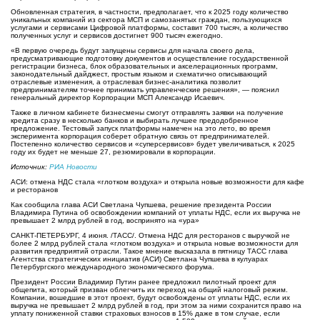
Обновленная стратегия, в частности, предполагает, что к 2025 году количество
уникальных компаний из сектора МСП и самозанятых граждан, пользующихся
услугами и сервисами Цифровой платформы, составит 700 тысяч, а количество
полученных услуг и сервисов достигнет 900 тысяч ежегодно.
«В первую очередь будут запущены сервисы для начала своего дела,
предусматривающие подготовку документов и осуществление государственной
регистрации бизнеса, блок образовательных и акселерационных программ,
законодательный дайджест, простым языком и схематично описывающий
отраслевые изменения, а отраслевая бизнес-аналитика позволит
предпринимателям точнее принимать управленческие решения», — пояснил
генеральный директор Корпорации МСП Александр Исаевич.
Также в личном кабинете бизнесмены смогут отправлять заявки на получение
кредита сразу в несколько банков и выбирать лучшее предодобренное
предложение. Тестовый запуск платформы намечен на это лето, во время
эксперимента корпорация соберет обратную связь от предпринимателей.
Постепенно количество сервисов и «суперсервисов» будет увеличиваться, к 2025
году их будет не меньше 27, резюмировали в корпорации.
Источник:
РИА Новости
АСИ: отмена НДС стала «глотком воздуха» и открыла новые возможности для кафе
и ресторанов
Как сообщила глава АСИ Светлана Чупшева, решение президента России
Владимира Путина об освобождении компаний от уплаты НДС, если их выручка не
превышает 2 млрд рублей в год, воспринято на «ура»
САНКТ-ПЕТЕРБУРГ, 4 июня. /ТАСС/. Отмена НДС для ресторанов с выручкой не
более 2 млрд рублей стала «глотком воздуха» и открыла новые возможности для
развития предприятий отрасли. Такое мнение высказала в пятницу ТАСС глава
Агентства стратегических инициатив (АСИ) Светлана Чупшева в кулуарах
Петербургского международного экономического форума.
Президент России Владимир Путин ранее предложил пилотный проект для
общепита, который призван облегчить их переход на общий налоговый режим.
Компании, вошедшие в этот проект, будут освобождены от уплаты НДС, если их
выручка не превышает 2 млрд рублей в год, при этом за ними сохранится право на
уплату пониженной ставки страховых взносов в 15% даже в том случае, если