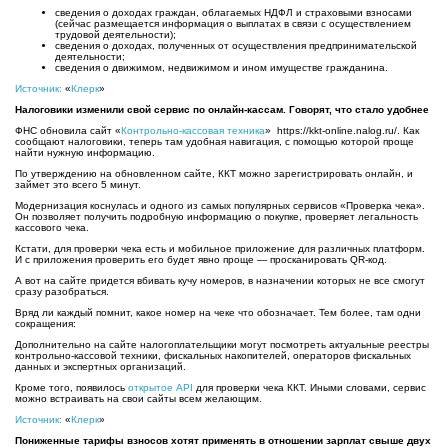
сведения о доходах граждан, облагаемых НДФЛ и страховыми взносами
(сейчас размещается информация о выплатах в связи с осуществлением
трудовой деятельности);
сведения о доходах, полученных от осуществления предпринимательской
деятельности;
сведения о движимом, недвижимом и ином имуществе гражданина.
Источник:
«
Клерк
»
Налоговики изменили свой сервис по онлайн-кассам. Говорят, что стало удобнее
ФНС обновила сайт «
Контрольно-кассовая техника
» https://kkt-online.nalog.ru/. Как
сообщают налоговики, теперь там удобная навигация, с помощью которой проще
найти нужную информацию.
По утверждению на обновленном сайте, ККТ можно зарегистрировать онлайн, и
займет это всего 5 минут.
Модернизация коснулась и одного из самых популярных сервисов «Проверка чека».
Он позволяет получить подробную информацию о покупке, проверяет легальность
кассового чека.
Кстати, для проверки чека есть и мобильное приложение для различных платформ.
И с приложения проверить его будет явно проще — просканировать QR-код.
А вот на сайте придется вбивать кучу номеров, в назначении которых не все смогут
сразу разобраться.
Вряд ли каждый помнит, какое номер на чеке что обозначает. Тем более, там одни
сокращения:
Дополнительно на сайте налогоплательщики могут посмотреть актуальные реестры
контрольно-кассовой техники, фискальных накопителей, операторов фискальных
данных и экспертных организаций.
Кроме того, появилось
открытое API
для проверки чека ККТ. Иными словами, сервис
можно встраивать на свои сайты всем желающим.
Источник:
«
Клерк
»
Пониженные тарифы взносов хотят применять в отношении зарплат свыше двух