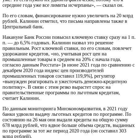
середине года уже все лимиты исчерпаны», — сказал он.
По его словам, финансирование нужно увеличить на 20 млрд
рублей. Калинин отметил, что письма направлены также в
Центральный банк.
Накануне Банк России повысил ключевую ставку сразу на 1 п.
п. — до 6,5% годовых. Калинин назвал это решение
правильным. Рост ключевой ставки, по его словам, повлечет
удорожание кредитов, «но, учитывая рост цен на
промышленные товары в среднем на 20% с начала года,
согласно данным Росстата» [в июне 2021 года по сравнению с
декабрем 2020 года индекс цен производителей
промышленных товаров составил 119,9%], регулятор
«вынужден реагировать и ужесточать денежно-кредитную
политику». В связи с этим резко вырастет спрос на
правительственные программы по льготным кредитам,
считает Калинин.
По данным мониторинга Минэкономразвития, в 2021 году
банки удвоили выдачу льготных кредитов по программе. По
состоянию на 26 мая они выдали кредиты на общую сумму
678 млрд рублей, что вдвое больше объема средств, выданных
по программе за тот же период 2020 года (он составил 303
млрд рублей).