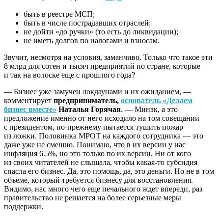
быть в реестре МСП;
быть в числе пострадавших отраслей;
не дойти «до ручки» (то есть до ликвидации);
не иметь долгов по налогами и взносам.
Звучит, несмотря на условия, заманчиво. Только что такое эти
8 млрд для сотен и тысяч предприятий по стране, которые
и так на волоске еще с прошлого года?
— Бизнес уже замучен локдаунами и их ожиданием, —
комментирует
предприниматель,
основатель «Делаем
бизнес вместе»
Наталья Горячая
. — Минэк, а это
предложение именно от него исходило на том совещании
с президентом, по-прежнему пытается тушить пожар
из ложки. Половинка МРОТ на каждого сотрудника — это
даже уже не смешно. Понимаю, что в их версии у нас
инфляция 6.5%, но это только по их версии. Ни от кого
из своих читателей не слышала, чтобы какая-то субсидия
спасла его бизнес. Да, это помощь, да, это деньги. Но не в том
объеме, который требуется бизнесу для восстановления.
Видимо, нас много чего еще печального ждет впереди, раз
правительство не решается на более серьезные меры
поддержки.