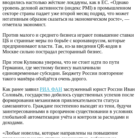
вводились настолько жёсткие локдауны, как в ЕС. «Однако
уровень деловой активности (индекс PMI) в промышленном
секторе страны падает уже второй месяц подряд, что может
негативным образом сказаться на экономическом росте», —
отметила экономист.
Против малого и среднего бизнеса играют повышение ставки
ЦБ и странные меры по борьбе с коронавирусом, которые
предпринимают власти. Так, из-за введения QR-кодов в
Москве сильно пострадал ресторанный бизнес.
При этом Куликова уверена, что не стоит идти по пути
Германии, где местному бизнесу выплачивали
единовременные субсидии. Бюджету России повторение
такого манёвра обойдётся очень дорого.
Как ранее заявил
РИА ФАН
заслуженный юрист России Иван
Соловьёв, государство добилось существенных успехов после
формирования механизмов привлекательности статуса
самозанятого. Граждане постепенно выходят из тени, будучи
заинтересованными в прозрачном существовании в условиях
глобальной автоматизации учёта и контроля за расходами и
доходами.
«Любые новеллы, которые направлены на повышение