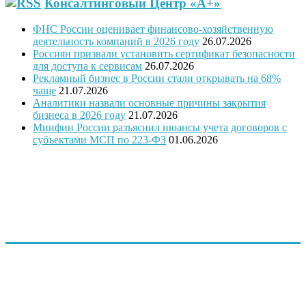
Консалтинговый Центр «А+»
ФНС России оценивает финансово-хозяйственную
деятельность компаний в 2026 году
26.07.2026
Россиян призвали установить сертификат безопасности
для доступа к сервисам
26.07.2026
Рекламный бизнес в России стали открывать на 68%
чаще
21.07.2026
Аналитики назвали основные причины закрытия
бизнеса в 2026 году
21.07.2026
Минфин России разъяснил нюансы учета договоров с
субъектами МСП по 223-ФЗ
01.06.2026
"Программное обеспечение было модифицировано с учетом
требований государственной поддержки
предпринимательства и оценки проектов предпринимателей
и безработных граждан, в связи с этим ПО запатентовано, как
программа для ЭВМ Бизнес-план «Занятость»
(регистрационный № 2014619831 от 23. 09.2014 г.)"