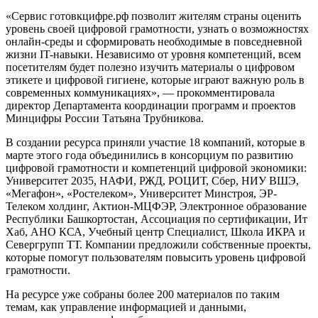
«Сервис готовкцифре.рф позволит жителям страны оценить
уровень своей цифровой грамотности, узнать о возможностях
онлайн-среды и сформировать необходимые в повседневной
жизни IT-навыки. Независимо от уровня компетенций, всем
посетителям будет полезно изучить материалы о цифровом
этикете и цифровой гигиене, которые играют важную роль в
современных коммуникациях», — прокомментировала
директор Департамента координации программ и проектов
Минцифры России Татьяна Трубникова.
В создании ресурса приняли участие 18 компаний, которые в
марте этого года объединились в консорциум по развитию
цифровой грамотности и компетенций цифровой экономики:
Университет 2035, НАФИ, РЖД, РОЦИТ, Сбер, НИУ ВШЭ,
«Мегафон», «Ростелеком», Университет Минстроя, ЭР-
Телеком холдинг, Актион-МЦФЭР, Электронное образование
Республики Башкортостан, Ассоциация по сертификации, Ит
Хаб, АНО КСА, Учебный центр Специалист, Школа ИКРА и
Севергрупп ТТ. Компании предложили собственные проекты,
которые помогут пользователям повысить уровень цифровой
грамотности.
На ресурсе уже собраны более 200 материалов по таким
темам, как управление информацией и данными,