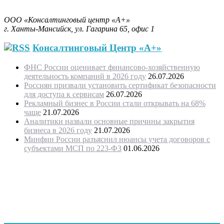
Бизнес-План за 30 минут.
ООО «Консалтинговый центр «А+»
г. Ханты-Мансийск, ул. Гагарина 65, офис 1
Консалтинговый Центр «А+»
ФНС России оценивает финансово-хозяйственную
деятельность компаний в 2026 году
26.07.2026
Россиян призвали установить сертификат безопасности
для доступа к сервисам
26.07.2026
Рекламный бизнес в России стали открывать на 68%
чаще
21.07.2026
Аналитики назвали основные причины закрытия
бизнеса в 2026 году
21.07.2026
Минфин России разъяснил нюансы учета договоров с
субъектами МСП по 223-ФЗ
01.06.2026
"Программное обеспечение было модифицировано с учетом
требований государственной поддержки
предпринимательства и оценки проектов предпринимателей
и безработных граждан, в связи с этим ПО запатентовано, как
программа для ЭВМ Бизнес-план «Занятость»
(регистрационный № 2014619831 от 23. 09.2014 г.)"