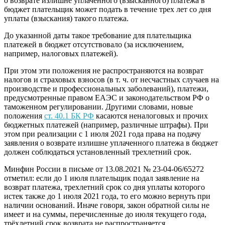
о возврате излишне уплаченного (взысканного) платежа в
бюджет плательщик может подать в течение трех лет со дня
уплаты (взыскания) такого платежа.
До указанной даты такое требование для плательщика
платежей в бюджет отсутствовало (за исключением,
например, налоговых платежей).
При этом эти положения не распространяются на возврат
налогов и страховых взносов (в т. ч. от несчастных случаев на
производстве и профессиональных заболеваний), платежи,
предусмотренные правом ЕАЭС и законодательством РФ о
таможенном регулировании. Другими словами, новые
положения
ст. 40.1 БК РФ
касаются неналоговых и прочих
бюджетных платежей (например, различные штрафы). При
этом при реализации с 1 июля 2021 года права на подачу
заявления о возврате излишне уплаченного платежа в бюджет
должен соблюдаться установленный трехлетний срок.
Минфин России в письме от 13.08.2021 № 23-04-06/65272
отметил: если до 1 июля плательщик подал заявление на
возврат платежа, трехлетний срок со дня уплаты которого
истек также до 1 июля 2021 года, то его можно вернуть при
наличии оснований. Иначе говоря, закон обратной силы не
имеет и на суммы, перечисленные до июля текущего года,
трёхлетний срок возврата не распространяется.