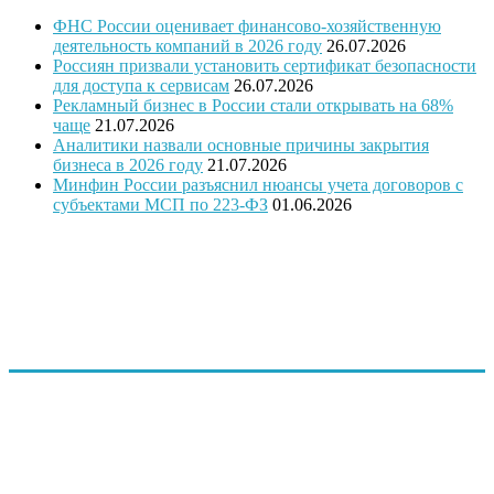
ФНС России оценивает финансово-хозяйственную
деятельность компаний в 2026 году
26.07.2026
Россиян призвали установить сертификат безопасности
для доступа к сервисам
26.07.2026
Рекламный бизнес в России стали открывать на 68%
чаще
21.07.2026
Аналитики назвали основные причины закрытия
бизнеса в 2026 году
21.07.2026
Минфин России разъяснил нюансы учета договоров с
субъектами МСП по 223-ФЗ
01.06.2026
"Программное обеспечение было модифицировано с учетом
требований государственной поддержки
предпринимательства и оценки проектов предпринимателей
и безработных граждан, в связи с этим ПО запатентовано, как
программа для ЭВМ Бизнес-план «Занятость»
(регистрационный № 2014619831 от 23. 09.2014 г.)"