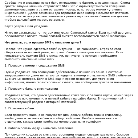
Сообщение о списании может быть отправлено не банком, а мошенниками. Схема
проста: злоумышленники отправляют SMS, что с карты жертвы была совершена
денежная операция, а затем оставляют номер, по которому можно «уточнить
информацию». Далее возможны два варианта: либо номер оказывается платным,
либо после звонка у жертвы попытаются узнать персональные банковские данные,
чтобы в дальнейшем украсть ее деньги.
Карта утеряна или украдена
Никто не застрахован от потери или кражи банковской карты. Если на ней доступна
бесконтактная оплата, такой оплатой сможет воспользоваться любой желающий.
Что делать, если пришло SMS о списании денег?
Первое, что нужно сделать в такой ситуации — не паниковать. Страх за свои
сбережения — мощный рычаг, которым обычно и пользуются мошенники. Если
пользователь получил SMS о списании, но ничего не покупал, необходимо
выполнить описанные ниже шаги.
1. Проверить номер и содержание SMS
Нужно убедиться, что сообщение действительно пришло из банка. Некоторые
злоумышленники даже не пытаются подделать номер и отправляют SMS с обычных
11-значных номеров. Если в SMS еще и просят позвонить для уточнения
информации, можно гарантированно сказать, что сообщение прислали мошенники.
2. Проверить баланс в приложении
Убедиться в том, что деньги действительно списались с баланса карты, можно через
мобильное приложении или личный кабинет на сайте банка. В нем нужно найти
соответствующий раздел с историей платежей.
3. Позвонить в банк
Если проверить баланс не получается (или деньги действительно списались),
необходимо позвонить в банк и сообщить об этом. Необязательно ехать в
отделение, так как такие проблемы можно решить по телефону.
4. Заблокировать карту и написать заявление
При списании средств со счета посторонними людьми следует как можно быстрее
заблокировать карту, чтобы избежать дальнейших списаний. Сделать это можно как