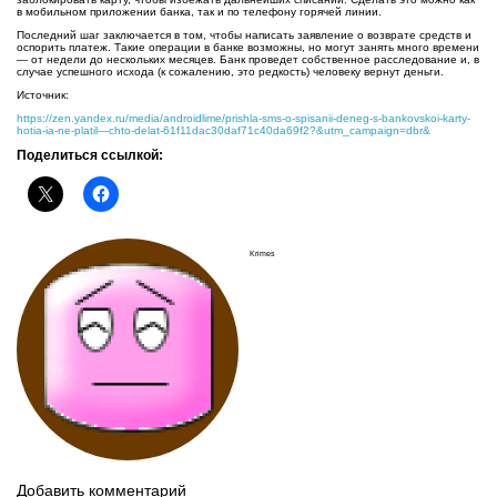
в мобильном приложении банка, так и по телефону горячей линии.
Последний шаг заключается в том, чтобы написать заявление о возврате средств и
оспорить платеж. Такие операции в банке возможны, но могут занять много времени
— от недели до нескольких месяцев. Банк проведет собственное расследование и, в
случае успешного исхода (к сожалению, это редкость) человеку вернут деньги.
Источник:
https://zen.yandex.ru/media/androidlime/prishla-sms-o-spisanii-deneg-s-bankovskoi-karty-
hotia-ia-ne-platil—chto-delat-61f11dac30daf71c40da69f2?&utm_campaign=dbr&
Поделиться ссылкой:
Krimes
Добавить комментарий