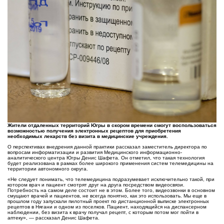
Жители отдаленных территорий Югры в скором времени смогут воспользоваться
возможностью получения электронных рецептов для приобретения
необходимых лекарств без визита в медицинские учреждения.
О перспективах внедрения данной практики рассказал заместитель директора по
вопросам информатизации и развития Медицинского информационно-
аналитического центра Югры Денис Шафета. Он отметил, что такая технология
будет реализована в рамках более широкого применения систем телемедицины на
территории автономного округа.
«Не следует понимать, что телемедицина подразумевает исключительно такой, при
котором врач и пациент смотрят друг на друга посредством видеосвязи.
Потребность на самом деле состоит не в этом. Более того, видеозвонки в основном
смущают врачей и пациентов, не всегда понятно, как это использовать. Мы еще в
прошлом году запускали пилотный проект по дистанционной выписке электронных
рецептов в Нягани и одном из поселков. Пациент, находящийся на диспансерном
наблюдении, без визита к врачу получал рецепт, с которым потом мог пойти в
аптеку», — рассказал Денис Шафета.