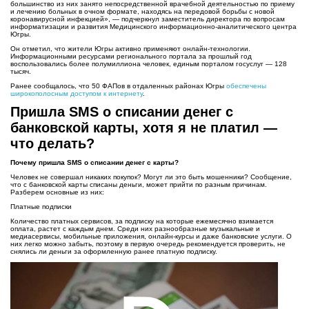
большинство из них занято непосредственной врачебной деятельностью по приему
и лечению больных в очном формате, находясь на передовой борьбы с новой
коронавирусной инфекцией», — подчеркнул заместитель директора по вопросам
информатизации и развития Медицинского информационно-аналитического центра
Югры.
Он отметил, что жители Югры активно применяют онлайн-технологии.
Информационными ресурсами регионального портала за прошлый год
воспользовались более полумиллиона человек, единым порталом госуслуг — 128
тысяч.
Ранее сообщалось, что 50 ФАПов в отдаленных районах Югры
обеспечены
широкополосным доступом к интернету
.
Пришла SMS о списании денег с
банковской карты, хотя я не платил —
что делать?
Почему пришла SMS о списании денег с карты?
Человек не совершал никаких покупок? Могут ли это быть мошенники? Сообщение,
что с банковской карты списаны деньги, может прийти по разным причинам.
Разберем основные из них:
Платные подписки
Количество платных сервисов, за подписку на которые ежемесячно взимается
оплата, растет с каждым днем. Среди них разнообразные музыкальные и
медиасервисы, мобильные приложения, онлайн-курсы и даже банковские услуги. О
них легко можно забыть, поэтому в первую очередь рекомендуется проверить, не
снялись ли деньги за оформленную ранее платную подписку.