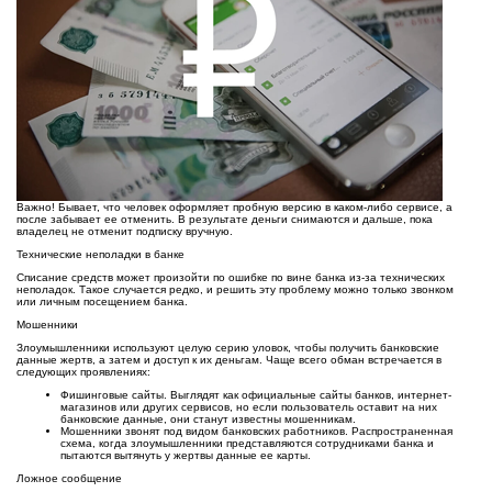
Важно! Бывает, что человек оформляет пробную версию в каком-либо сервисе, а
после забывает ее отменить. В результате деньги снимаются и дальше, пока
владелец не отменит подписку вручную.
Технические неполадки в банке
Списание средств может произойти по ошибке по вине банка из-за технических
неполадок. Такое случается редко, и решить эту проблему можно только звонком
или личным посещением банка.
Мошенники
Злоумышленники используют целую серию уловок, чтобы получить банковские
данные жертв, а затем и доступ к их деньгам. Чаще всего обман встречается в
следующих проявлениях:
Фишинговые сайты. Выглядят как официальные сайты банков, интернет-
магазинов или других сервисов, но если пользователь оставит на них
банковские данные, они станут известны мошенникам.
Мошенники звонят под видом банковских работников. Распространенная
схема, когда злоумышленники представляются сотрудниками банка и
пытаются вытянуть у жертвы данные ее карты.
Ложное сообщение