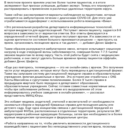
В пилотном проекте приняли участие более тысячи пациентов, и в итоге
эксперимент был признан успешным, добавил эксперт. Теперь его планируется
растиражировать к применению в различных удаленных территориях округа.
Также сейчас рассматриваются варианты наблюдения за пациентами, которые
находятся на амбулаторном лечении с диагнозами COVID-19. Для этого уже
отрабатываются аудиоформат с использованием робота-помощника «Вика».
«Это региональная разработка департамента информационных технологий,
которая внедряется для аудитпосещений. Поступает звонок пациенту, задаются 8-9
вопросов в зависимости от вариантов ответов. Все ответы фиксируются в
определенной отчетной форме, которые поступают врачам. И в зависимости от их
оценки критичности состояния больного принимается решение — пригласить на
прием, организовать посещение врача и так далее», — добавил Денис Шафета.
Таким образом разгружается амбулаторное звено, которое испытывает серьезную
нагрузку в ходе очередной волны заболеваемости, совершая более 7-7,5 тысячи
звонков пациентам по всему округу. Часть этой работы будет снята с медицинских
работников, и они смогут уделить больше времени приему пациентов оффлайн,
добавил Денис Шафета.
«Еще раз повторюсь, телемедицина — это не онлайн-связь с врачом. Это получение
части услуг медицинских, которые могут быть переведены в дистанционный формат.
Также мы запускаем систему дистанционной передачи справок в образовательные
учреждения, включая дошкольные и прочие. Эта история уже отработана с ОКБ
Ханты-Мансийска и сургутскими поликлиниками. Более 9 тысяч справок в
предыдущем квартале было передано в департамент образования,
образовательные учреждения. Сейчас готовим совместные нормативные акты,
чтобы при заболевании ребенка, а также его выздоровлении об этом
информировалось учебное заведение в онлайн-режиме», — рассказал
представитель МИАЦ Югры.
Это избавит медиков, родителей, учителей и воспитателей от необходимости
заниматься сбором и передачей бумажных справок для посещения школы или
детского сада. Еще одна инициатива связана с дистанционной передачей из
амбулаторий ФАПов, расположенных в отдаленных территориях, результатов ЭКГ,
кардиограмм в районные курирующие больницы, затем при необходимости в более
крупные медицинские организации и федеральные центры.
«Работа направлена на то, чтобы увеличить возможности дистанционного
взаимодействия с пациентами без непосредственного участия врача, поскольку