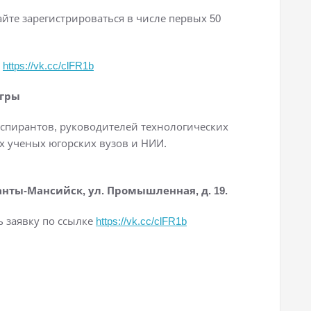
айте зарегистрироваться в числе первых 50
е
https://vk.cc/clFR1b
Югры
аспирантов, руководителей технологических
х ученых югорских вузов и НИИ.
анты-Мансийск, ул. Промышленная, д. 19.
ь заявку по ссылке
https://vk.cc/clFR1b