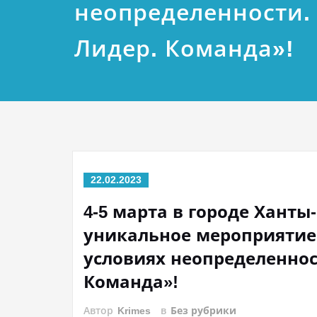
неопределенности. 
Лидер. Команда»!
22.02.2023
4-5 марта в городе Хант
уникальное мероприятие
условиях неопределенност
Команда»!
Автор
Krimes
в
Без рубрики