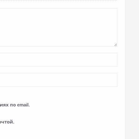
ях по email.
очтой.