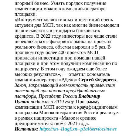
игорный бизнес. Узнать порядок получения
компенсации можно в компании-операторе
площадки.
«Инструмент коллективных инвестиций очень
актуален для МСП, так как многие бизнес-модели
не вписываются в стандарты банковских
кредитов. В 2022 году инвесторы все чаще стали
переключаться с фондового рынка на проекты
реального бизнеса, объемы выросли в 5 раз. В
прошлом году более 400 проектов МСП
привлекли инвестиции при помощи нашей
площадки и при этом получили компенсацию по
нацпроекту. В этом году ожидаем еще более
высоких результатов», — отметил основатель
компании-оператора «ВДело»
Сергей Федореев
.
Закон, закрепляющий возможность привлечения
инвестиций при помощи краудфандинговых
платформ, Президент России
Владимир
Путин
подписал в 2019 году.
Программу
компенсации МСП доступа к краудфандинговым
площадкам Минэкономразвития России реализует
в рамках нацпроекта «Малое и среднее
предпринимательство» с 2021 года.
Источник:
https://xn--l1agf.xn--p1ai/services/news