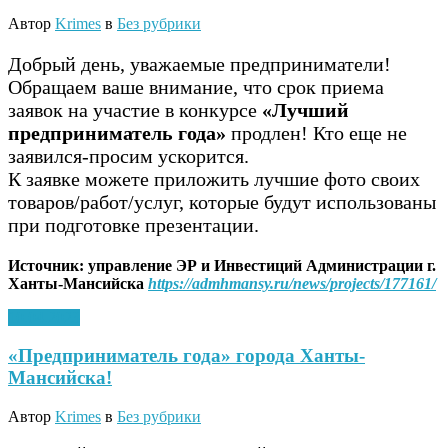
Автор
Krimes
в
Без рубрики
Добрый день, уважаемые предприниматели!
Обращаем ваше внимание, что срок приема
заявок на участие в конкурсе
«Лучший
предприниматель года»
продлен! Кто еще не
заявился-просим ускорится.
К заявке можете приложить лучшие фото своих
товаров/работ/услуг, которые будут использованы
при подготовке презентации.
Источник: управление ЭР и Инвестиций Администрации г.
Ханты-Мансийска
https://admhmansy.ru/news/projects/177161/
10.04.2023
«Предприниматель года» города Ханты-
Мансийска!
Автор
Krimes
в
Без рубрики