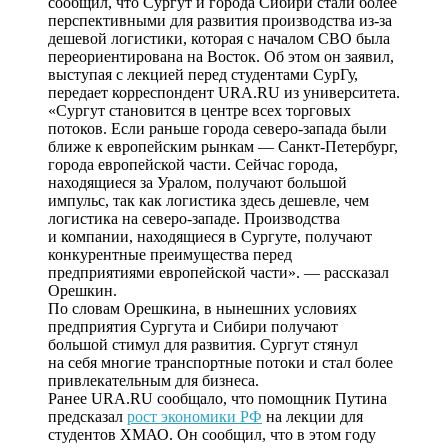
сообщил, что Сургут и города Сибири стали более
перспективными для развития производства из-за
дешевой логистики, которая с началом СВО была
переориентирована на Восток. Об этом он заявил,
выступая с лекцией перед студентами СурГу,
передает корреспондент URA.RU из университета.
«Сургут становится в центре всех торговых
потоков. Если раньше города северо-запада были
ближе к европейским рынкам — Санкт-Петербург,
города европейской части. Сейчас города,
находящиеся за Уралом, получают большой
импульс, так как логистика здесь дешевле, чем
логистика на северо-западе. Производства
и компании, находящиеся в Сургуте, получают
конкурентные преимущества перед
предприятиями европейской части». — рассказал
Орешкин.
По словам Орешкина, в нынешних условиях
предприятия Сургута и Сибири получают
большой стимул для развития. Сургут стянул
на себя многие транспортные потоки и стал более
привлекательным для бизнеса.
Ранее URA.RU сообщало, что помощник Путина
предсказал
рост экономики РФ
на лекции для
студентов ХМАО. Он сообщил, что в этом году