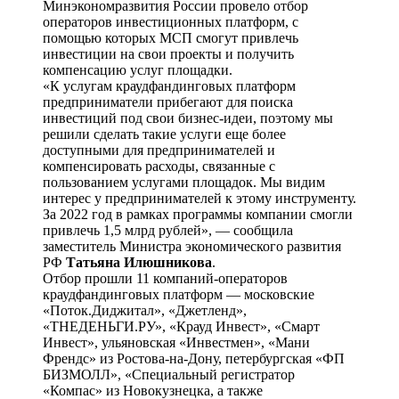
Минэкономразвития России провело отбор
операторов инвестиционных платформ, с
помощью которых МСП смогут привлечь
инвестиции на свои проекты и получить
компенсацию услуг площадки.
«К услугам краудфандинговых платформ
предприниматели прибегают для поиска
инвестиций под свои бизнес-идеи, поэтому мы
решили сделать такие услуги еще более
доступными для предпринимателей и
компенсировать расходы, связанные с
пользованием услугами площадок. Мы видим
интерес у предпринимателей к этому инструменту.
За 2022 год в рамках программы компании смогли
привлечь 1,5 млрд рублей», — сообщила
заместитель Министра экономического развития
РФ
Татьяна Илюшникова
.
Отбор прошли 11 компаний-операторов
краудфандинговых платформ — московские
«Поток.Диджитал», «Джетленд»,
«ТНЕДЕНЬГИ.РУ», «Крауд Инвест», «Смарт
Инвест», ульяновская «Инвестмен», «Мани
Френдс» из Ростова-на-Дону, петербургская «ФП
БИЗМОЛЛ», «Специальный регистратор
«Компас» из Новокузнецка, а также