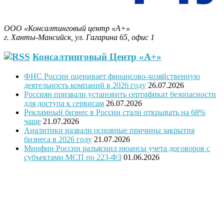
Бизнес-План за 30 минут.
ООО «Консалтинговый центр «А+»
г. Ханты-Мансийск, ул. Гагарина 65, офис 1
Консалтинговый Центр «А+»
ФНС России оценивает финансово-хозяйственную
деятельность компаний в 2026 году
26.07.2026
Россиян призвали установить сертификат безопасности
для доступа к сервисам
26.07.2026
Рекламный бизнес в России стали открывать на 68%
чаще
21.07.2026
Аналитики назвали основные причины закрытия
бизнеса в 2026 году
21.07.2026
Минфин России разъяснил нюансы учета договоров с
субъектами МСП по 223-ФЗ
01.06.2026
"Программное обеспечение было модифицировано с учетом
требований государственной поддержки
предпринимательства и оценки проектов предпринимателей
и безработных граждан, в связи с этим ПО запатентовано, как
программа для ЭВМ Бизнес-план «Занятость»
(регистрационный № 2014619831 от 23. 09.2014 г.)"