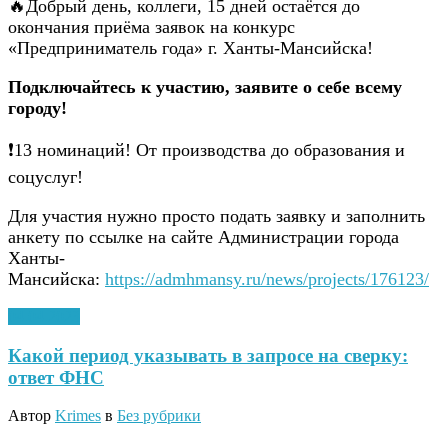
🔥Добрый день, коллеги, 15 дней остаётся до
окончания приёма заявок на конкурс
«Предприниматель года» г. Ханты-Мансийска!
Подключайтесь к участию, заявите о себе всему
городу!
❗13 номинаций! От производства до образования и
соцуслуг!
Для участия нужно просто подать заявку и заполнить
анкету по ссылке на сайте Администрации города
Ханты-
Мансийска:
https://admhmansy.ru/news/projects/176123/
04.04.2023
Какой период указывать в запросе на сверку:
ответ ФНС
Автор
Krimes
в
Без рубрики