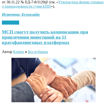
от 30.11.22 № ЕД-7-8/1129@ (см. «
Утверждена форма справки
о принадлежности сумм ЕНП
»).
Источник: Бухонлайн
04.04.2023
МСП смогут получить компенсацию при
привлечении инвестиций на 11
краудфандинговых платформах
Автор
Krimes
в
Без рубрики