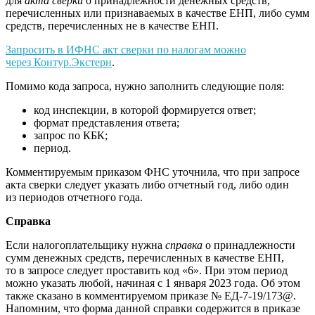
для
акта сверки
о принадлежности денежных средств,
перечисленных или признаваемых в качестве ЕНП, либо сумм
средств, перечисленных не в качестве ЕНП.
Запросить в ИФНС акт сверки по налогам можно
через Контур.Экстерн
.
Помимо кода запроса, нужно заполнить следующие поля:
код инспекции, в которой формируется ответ;
формат представления ответа;
запрос по КБК;
период.
Комментируемым приказом ФНС уточнила, что при запросе
акта сверки следует указать либо отчетный год, либо один
из периодов отчетного года.
Справка
Если налогоплательщику нужна
справка
о принадлежности
сумм денежных средств, перечисленных в качестве ЕНП,
то в запросе следует проставить код «6». При этом период
можно указать любой, начиная с 1 января 2023 года. Об этом
также сказано в комментируемом приказе № ЕД-7-19/173@.
Напомним, что форма данной справки содержится в приказе