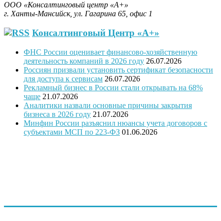
ООО «Консалтинговый центр «А+»
г. Ханты-Мансийск, ул. Гагарина 65, офис 1
Консалтинговый Центр «А+»
ФНС России оценивает финансово-хозяйственную
деятельность компаний в 2026 году
26.07.2026
Россиян призвали установить сертификат безопасности
для доступа к сервисам
26.07.2026
Рекламный бизнес в России стали открывать на 68%
чаще
21.07.2026
Аналитики назвали основные причины закрытия
бизнеса в 2026 году
21.07.2026
Минфин России разъяснил нюансы учета договоров с
субъектами МСП по 223-ФЗ
01.06.2026
"Программное обеспечение было модифицировано с учетом
требований государственной поддержки
предпринимательства и оценки проектов предпринимателей
и безработных граждан, в связи с этим ПО запатентовано, как
программа для ЭВМ Бизнес-план «Занятость»
(регистрационный № 2014619831 от 23. 09.2014 г.)"