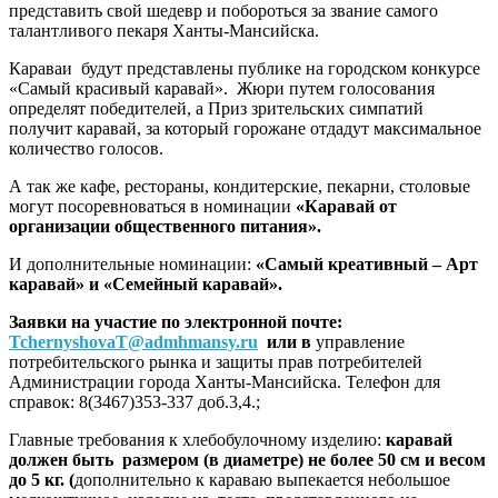
представить свой шедевр и побороться за звание самого
талантливого пекаря Ханты-Мансийска.
Караваи будут представлены публике на городском конкурсе
«Самый красивый каравай».
Жюри путем голосования
определят победителей, а Приз зрительских симпатий
получит каравай, за который горожане отдадут максимальное
количество голосов.
А так же кафе, рестораны, кондитерские, пекарни, столовые
могут посоревноваться в номинации
«Каравай от
организации общественного питания».
И дополнительные номинации:
«Самый креативный – Арт
каравай» и «Семейный каравай».
Заявки на участие по электронной почте:
TchernyshovaT@admhmansy.ru
или в
управление
потребительского рынка и защиты прав потребителей
Администрации города Ханты-Мансийска. Телефон для
справок: 8(3467)353-337 доб.3,4.;
Главные требования к хлебобулочному изделию:
каравай
должен быть размером (в диаметре) не более 50 см и весом
до 5 кг. (
дополнительно к караваю выпекается небольшое