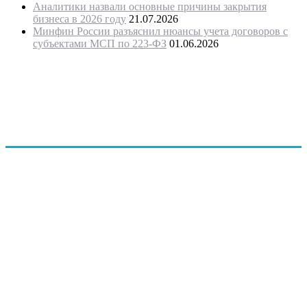
Аналитики назвали основные причины закрытия
бизнеса в 2026 году
21.07.2026
Минфин России разъяснил нюансы учета договоров с
субъектами МСП по 223-ФЗ
01.06.2026
"Программное обеспечение было модифицировано с учетом
требований государственной поддержки
предпринимательства и оценки проектов предпринимателей
и безработных граждан, в связи с этим ПО запатентовано, как
программа для ЭВМ Бизнес-план «Занятость»
(регистрационный № 2014619831 от 23. 09.2014 г.)"