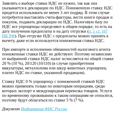
Заявлять о выборе ставки НДС не нужно, так как она
указывается в декларации по НДС. Пониженную ставку НДС
придется использовать не менее 3 лет подряд. В этом случае
потребуется выставлять счета-фактуры, вести книги продаж и
покупок, подавать декларации по НДС. Налоговую базу по
НДС все упрощенцы определяют в общем порядке, то есть на
дату получения предоплаты и на дату отгрузки (
п. 1 ст. 167
НК РФ
). При отгрузке НДС с предоплаты можно принять к
вычету, даже если используется пониженная ставка НДС.
При импорте и исполнении обязанностей налогового агента
пониженные ставки НДС не действуют. Поэтому независимо
от выбранной ставки НДС налог исчисляется по общей ставке
20 % (10 %), 20/120 (10/110) (в случае приобретения
макулатуры, металлолома или шкур животных упрощенец
платит НДС по ставке, указанной продавцом).
Ставку НДС 0 % упрощенцу с пониженной ставкой НДС
можно применять только по некоторым операциям, среди
которых экспорт и международная перевозка товаров. Услуги
по временному проживанию к таким операциям не относятся,
поэтому будут облагаться по ставке 5 % (7 %).
Документ
Информация ФНС России