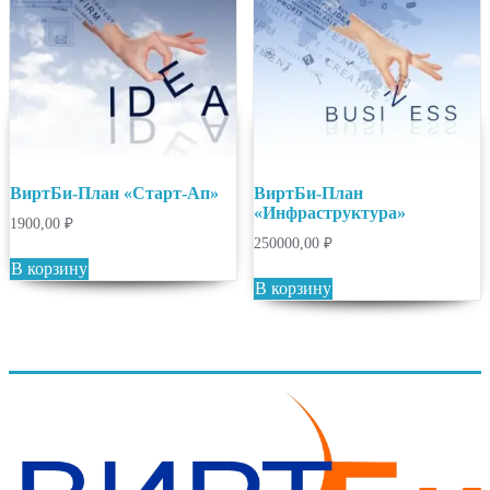
ВиртБи-План «Старт-Ап»
ВиртБи-План
«Инфраструктура»
1900,00
₽
250000,00
₽
В корзину
В корзину